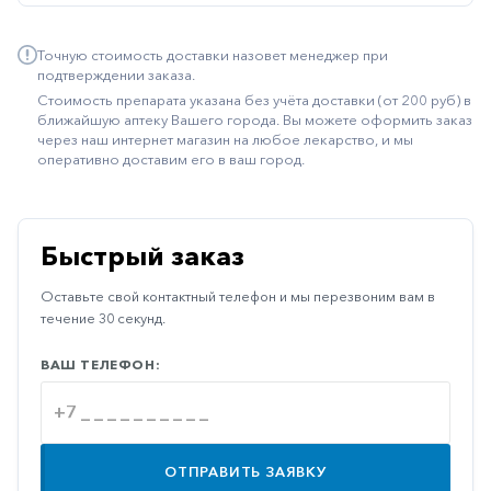
Иммуностимуляторы
Точную стоимость доставки назовет менеджер при
Климактерические
подтверждении заказа.
Стоимость препарата указана без учёта доставки (от 200 руб) в
Метаболизм
ближайшую аптеку Вашего города. Вы можете оформить заказ
через наш интернет магазин на любое лекарство, и мы
Минеральный
оперативно доставим его в ваш город.
обмен
Наружные
средства
Быстрый заказ
Неврологические
Оставьте свой контактный телефон и мы перезвоним вам в
Остеопороз
течение 30 секунд.
Офтальмология
ВАШ ТЕЛЕФОН:
Паркинсон
Противоаллергические
Противовирусные
ОТПРАВИТЬ ЗАЯВКУ