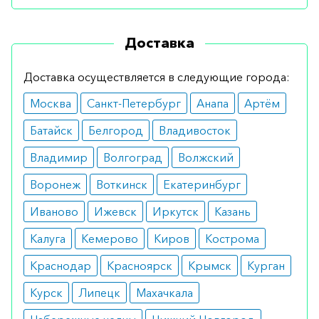
Показания
Доставка
остроконечные кондиломы области
промежности.
Доставка осуществляется в следующие города:
Противопоказания
Москва
Санкт-Петербург
Анапа
Артём
гиперчувствительность к препарату и его
компонентам;
Батайск
Белгород
Владивосток
беременность;
Владимир
лактация.
Волгоград
Волжский
Побочные реакции
Воронеж
Воткинск
Екатеринбург
Иваново
Ижевск
Иркутск
Казань
местные аллергические реакции;
баланит, баланопостит.
Калуга
Кемерово
Киров
Кострома
Аналоги
Краснодар
Красноярск
Крымск
Курган
Кондилин (Кондилокс, Подофиллотоксин)
Курск
Липецк
Махачкала
раствор 0,5% (5 мг/мл) 3.5 мл