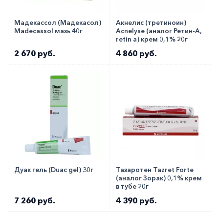
Мадекассол (Мадекасол)
Акнелис (третиноин)
Madecassol мазь 40г
Acnelyse (аналог Ретин-А,
retin a) крем 0,1% 20г
2 670 руб.
4 860 руб.
Дуак гель (Duac gel) 30г
Тазаротен Tazret Forte
(аналог Зорак) 0,1% крем
в тубе 20г
7 260 руб.
4 390 руб.