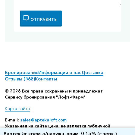
ОТПРАВИТЬ
Бронирование
Информация о нас
Доставка
Отзывы (568)
Контакты
© 2026 Все права сохранены и принадлежат
Сервису бронирования "Лофт-Фарм"
Карта сайта
E-mail:
sales@aptekaloft.com
Указанная на сайте цена, не является публичной
офертой, а всего лишь отображает среднюю стоимость
Вартек 5г крем д/наружн. прим. 0.15% (с зерк.)