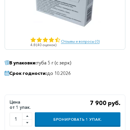
Ветеринарные
Витаминные
Гематологические
Гепатит
Отзывы и вопросы (0)
4.8 (40 оценок)
Гепатопротекторы
Гинекология
В упаковке:
туба 5 г (с зерк)
Гомеопатические
Срок годности:
до 10.2026
Гормональные
Дерматологические
Диабетические
Цена
7 900 руб.
от 1 упак.
Желудочно-
кишечные
БРОНИРОВАТЬ
1
УПАК.
Иммунодепрессанты