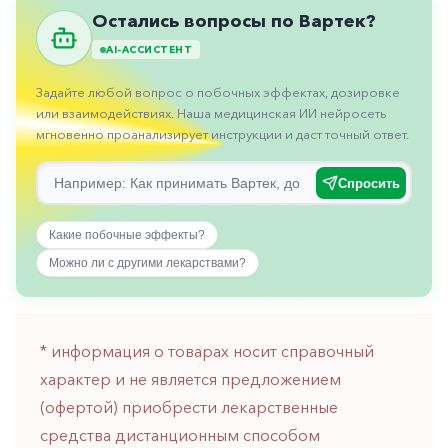
горло-
Остались вопросы по Вартек?
нос
AI-АССИСТЕНТ
Хирургия
Задайте любой вопрос о побочных эффектах, дозировке
Щитовидная
или взаимодействиях. Наша медицинская ИИ нейросеть
железа
мгновенно проанализирует инструкции и даст точный ответ.
Спросить
Какие побочные эффекты?
Можно ли с другими лекарствами?
* информация о товарах носит справочный
характер и не является предложением
(офертой) приобрести лекарственные
средства дистанционным способом