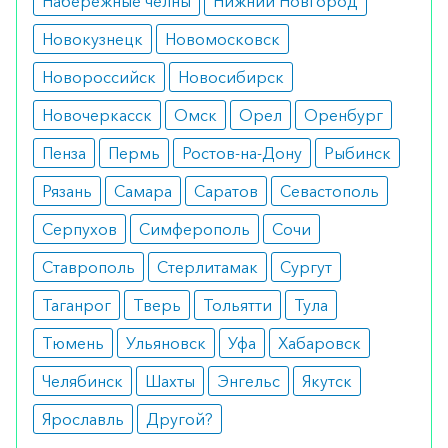
Набережные челны
Нижний Новгород
Как оформить заказ?
Новокузнецк
Новомосковск
Вы можете заказать препарат с доставкой в
Новороссийск
Новосибирск
аптеку-партнёра в вашем городе. Для этого Вы
можете оформить бронирование на сайте или
Новочеркасск
Омск
Орел
Оренбург
заказать по телефону
8 800 301 52 86
(бесплатно
Пенза
Пермь
Ростов-на-Дону
Рыбинск
с любого телефона по РФ)
Рязань
Самара
Саратов
Севастополь
Серпухов
Симферополь
Сочи
Ставрополь
Стерлитамак
Сургут
Таганрог
Тверь
Тольятти
Тула
Тюмень
Ульяновск
Уфа
Хабаровск
Челябинск
Шахты
Энгельс
Якутск
Ярославль
Другой?