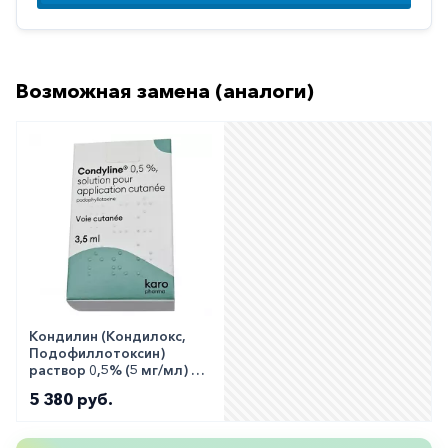
Противовоспалительные
Противогрибковые
Противоопухолевые
Возможная замена (аналоги)
Противоподагрические
Противорвотные
Противоэпилептические
Прочее
Пульмонология
Сердечные
Сосудистые
Кондилин (Кондилокс,
Подофиллотоксин)
Тромбозы
раствор 0,5% (5 мг/мл) 3.5
мл
5 380 руб.
Урология
Ухо-