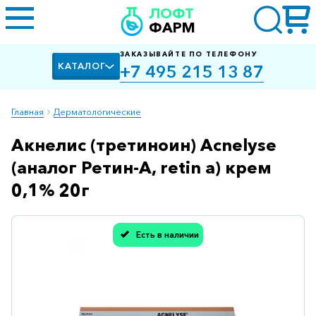
ЛОФТ
ФАРМ
ЗАКАЗЫВАЙТЕ ПО ТЕЛЕФОНУ
КАТАЛОГ
+7 495 215 13 87
Главная
Дерматологические
Акнелис (третиноин) Acnelyse
Алкоголизм,
курение
(аналог Ретин-А, retin a) крем
Альцгеймера
0,1% 20г
болезнь
Антибактериальные
Есть в наличии
Спасибо, мы учли Вашу оценку!
Артроз
Биологически
активные
добавки