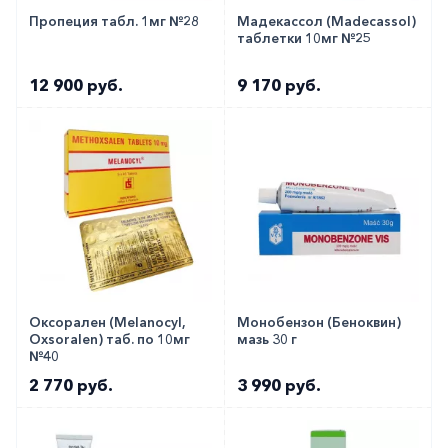
Пропеция табл. 1мг №28
Мадекассол (Madecassol)
таблетки 10мг №25
12 900 руб.
9 170 руб.
Оксорален (Melanocyl,
Монобензон (Беноквин)
Oxsoralen) таб. по 10мг
мазь 30 г
№40
2 770 руб.
3 990 руб.