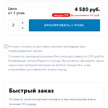
Иммуностимуляторы
Цена
4 580 руб.
от 2 упак.
Климактерические
скидка 6%
Вы экономите 560 руб.
Метаболизм
БРОНИРОВАТЬ
2
УПАК.
Минеральный
обмен
Наружные
Точную стоимость доставки назовет менеджер при
средства
подтверждении заказа.
Стоимость препарата указана без учёта доставки (от 200 руб) в
Неврологические
ближайшую аптеку Вашего города. Вы можете оформить заказ
через наш интернет магазин на любое лекарство, и мы
Остеопороз
оперативно доставим его в ваш город.
Офтальмология
Паркинсон
Быстрый заказ
Противоаллергические
Оставьте свой контактный телефон и мы перезвоним вам в
Противовирусные
течение 30 секунд.