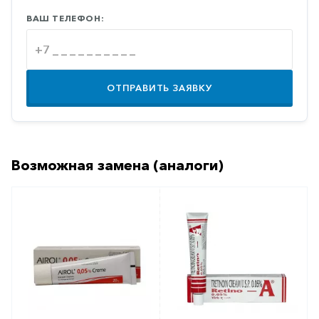
Противовоспалительные
ВАШ ТЕЛЕФОН:
Противогрибковые
Противоопухолевые
Противоподагрические
ОТПРАВИТЬ ЗАЯВКУ
Противорвотные
Противоэпилептические
Прочее
Возможная замена (аналоги)
Пульмонология
Сердечные
Сосудистые
Тромбозы
Урология
Ухо-