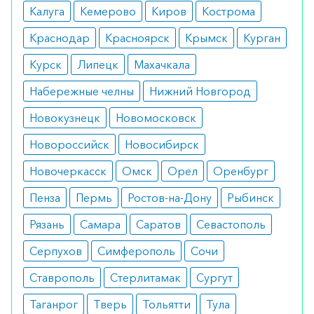
Калуга
Кемерово
Киров
Кострома
составляет около 7 недель.
Краснодар
Красноярск
Крымск
Курган
Показания
Курск
Липецк
Махачкала
гиперпигментация;
Набережные челны
угревая болезнь, осложненная
Нижний Новгород
образованием гнойных элементов;
Новокузнецк
Новомосковск
комедоны;
акне;
Новороссийск
Новосибирск
комплексная терапия при меланоме.
Новочеркасск
Омск
Орел
Оренбург
Противопоказания
Пенза
Пермь
Ростов-на-Дону
Рыбинск
патология прямой кишки;
ожоги;
Рязань
Самара
Саратов
Севастополь
светочувствительность;
острые воспалительные кожные
Серпухов
Симферополь
Сочи
заболевания.
Ставрополь
Стерлитамак
Сургут
Побочные реакции
Таганрог
Тверь
Тольятти
Тула
шелушение, сухость кожных покровов;