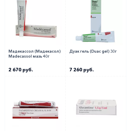
Мадекассол (Мадекасол)
Дуак гель (Duac gel) 30г
Madecassol мазь 40г
2 670 руб.
7 260 руб.