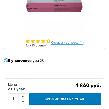
Ветеринарные
Витаминные
Гематологические
Гепатит
Гепатопротекторы
Отзывы и вопросы (4)
4.4 (35 оценок)
Гинекология
Гомеопатические
В упаковке:
туба 20 г
Гормональные
Дерматологические
Диабетические
Цена
4 860 руб.
от 1 упак.
Желудочно-
кишечные
БРОНИРОВАТЬ
1
УПАК.
Иммунодепрессанты