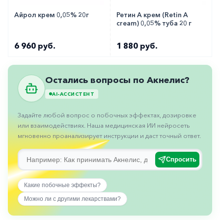
горло-
Айрол крем 0,05% 20г
Ретин А крем (Retin A
нос
cream) 0,05% туба 20 г
Хирургия
6 960 руб.
1 880 руб.
Щитовидная
железа
Остались вопросы по Акнелис?
AI-АССИСТЕНТ
Задайте любой вопрос о побочных эффектах, дозировке
или взаимодействиях. Наша медицинская ИИ нейросеть
мгновенно проанализирует инструкции и даст точный ответ.
Спросить
Какие побочные эффекты?
Можно ли с другими лекарствами?