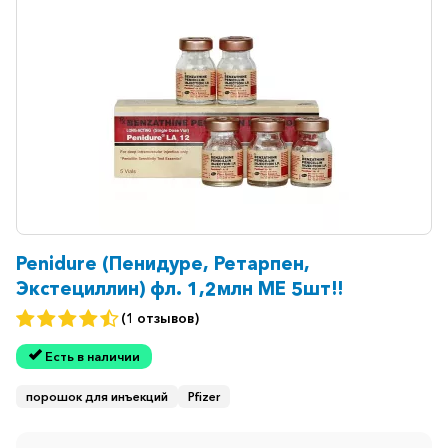
Ветеринарные
Витаминные
Гематологические
Гепатит
Гепатопротекторы
Гинекология
Гомеопатические
Гормональные
Penidure (Пенидуре, Ретарпен,
Экстециллин) фл. 1,2млн МЕ 5шт!!
Дерматологические
(1 отзывов)
Диабетические
Есть в наличии
Желудочно-
кишечные
порошок для инъекций
Pfizer
Иммунодепрессанты