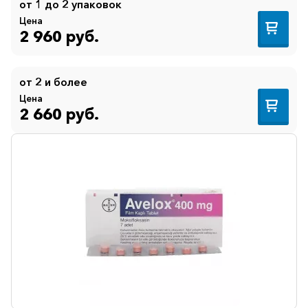
от 1 до 2 упаковок
Иммуностимуляторы
Цена
Климактерические
2 960 руб.
Метаболизм
Минеральный
от 2 и более
обмен
Цена
2 660 руб.
Наружные
средства
Неврологические
Остеопороз
Офтальмология
Паркинсон
Противоаллергические
Противовирусные
Противовоспалительные