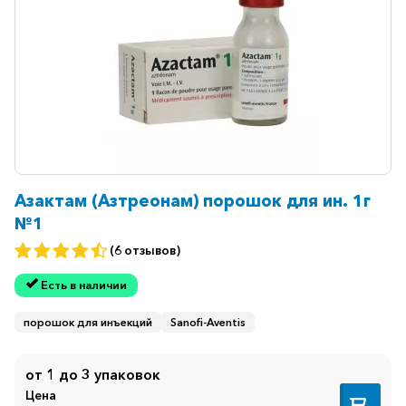
горло-
нос
Хирургия
Щитовидная
железа
Азактам (Азтреонам) порошок для ин. 1г
№1
(6 отзывов)
Есть в наличии
порошок для инъекций
Sanofi-Aventis
от 1 до 3 упаковок
Цена