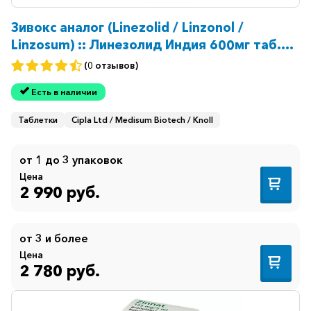
Зивокс аналог (Linezolid / Linzonol /
Linzosum) :: Линезолид Индия 600мг таб.
№10
(0 отзывов)
Есть в наличии
Таблетки
Cipla Ltd / Medisum Biotech / Knoll
от 1 до 3 упаковок
Цена
2 990 руб.
от 3 и более
Цена
2 780 руб.