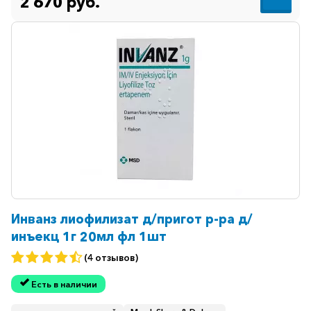
2 670 руб.
Инванз лиофилизат д/пригот р-ра д/
инъекц 1г 20мл фл 1шт
(4 отзывов)
Есть в наличии