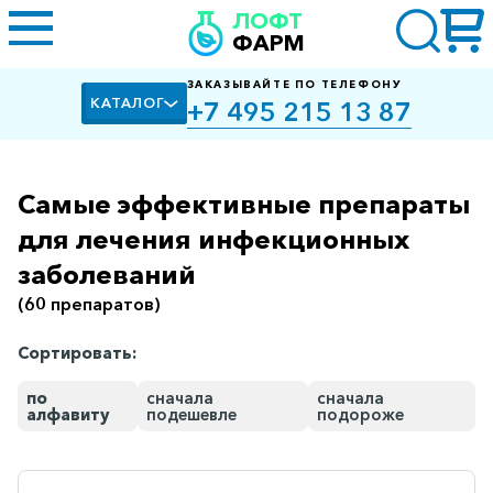
ЛОФТ
ФАРМ
ЗАКАЗЫВАЙТЕ ПО ТЕЛЕФОНУ
КАТАЛОГ
+7 495 215 13 87
Самые эффективные препараты
Алкоголизм,
курение
для лечения инфекционных
заболеваний
Альцгеймера
болезнь
(60 препаратов)
Антибактериальные
Сортировать:
Артроз
по
сначала
сначала
Биологически
алфавиту
подешевле
подороже
активные
добавки