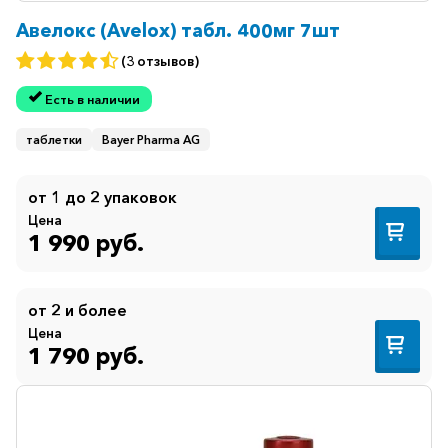
Авелокс (Avelox) табл. 400мг 7шт
Противогрибковые
(3 отзывов)
Противоопухолевые
Есть в наличии
Противоподагрические
Противорвотные
таблетки
Bayer Pharma AG
Противоэпилептические
от 1 до 2 упаковок
Прочее
Цена
1 990 руб.
Пульмонология
Сердечные
от 2 и более
Сосудистые
Цена
1 790 руб.
Тромбозы
Урология
Ухо-