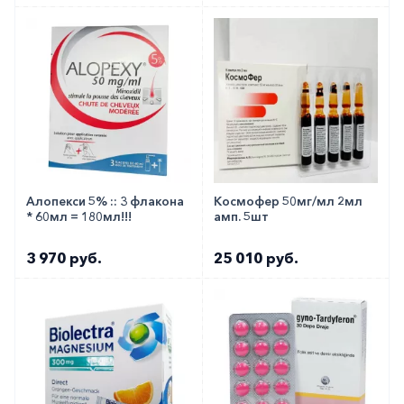
Алопекси 5% :: 3 флакона
Космофер 50мг/мл 2мл
* 60мл = 180мл!!!
амп. 5шт
3 970 руб.
25 010 руб.