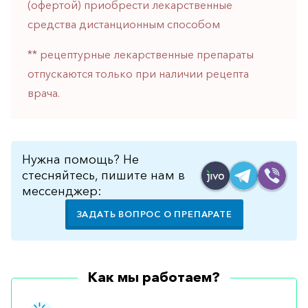
(офертой) приобрести лекарственные
горло-
средства дистанционным способом
нос
Хирургия
** рецептурные лекарственные препараты
отпускаются только при наличии рецепта
Щитовидная
железа
врача.
Нужна помощь? Не
стесняйтесь, пишите нам в
мессенджер:
ЗАДАТЬ ВОПРОС О ПРЕПАРАТЕ
Как мы работаем?