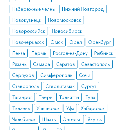
некоторых случаях возможно появление запора
Набережные челны
Нижний Новгород
и снижение аппетита.
Новокузнецк
Новомосковск
Режим дозирования
Новороссийск
Новосибирск
Препарат растворяют в молоке.
Новочеркасск
Омск
Орел
Оренбург
Новорожденным назначают с третьей недели по
Пенза
Пермь
Ростов-на-Дону
Рыбинск
1 капле в сутки. Недоношенным детям
допускается увеличение дозировки в два раза.
Рязань
Самара
Саратов
Севастополь
При лечении рахита, профилактики дефицита
Серпухов
Симферополь
Сочи
витамина Д и терапии остеомаляции
Ставрополь
Стерлитамак
Сургут
используется до 8 капель в сутки.
Таганрог
Тверь
Тольятти
Тула
Особые указания
Тюмень
Ульяновск
Уфа
Хабаровск
Препарат допускается к применению у
Челябинск
Шахты
Энгельс
Якутск
беременных, но под строгим контролем врача.