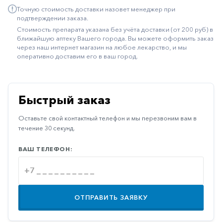
Точную стоимость доставки назовет менеджер при
Иммуностимуляторы
подтверждении заказа.
Климактерические
Стоимость препарата указана без учёта доставки (от 200 руб) в
ближайшую аптеку Вашего города. Вы можете оформить заказ
Метаболизм
через наш интернет магазин на любое лекарство, и мы
оперативно доставим его в ваш город.
Минеральный
обмен
Наружные
Быстрый заказ
средства
Оставьте свой контактный телефон и мы перезвоним вам в
Неврологические
течение 30 секунд.
Остеопороз
ВАШ ТЕЛЕФОН:
Офтальмология
Паркинсон
Противоаллергические
ОТПРАВИТЬ ЗАЯВКУ
Противовирусные