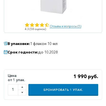
Ветеринарные
Витаминные
Гематологические
Отзывы и вопросы (5)
4.3 (58 оценок)
Гепатит
Гепатопротекторы
В упаковке:
1 флакон 10 мл
Гинекология
Срок годности:
до 10.2028
Гомеопатические
Гормональные
Дерматологические
Цена
1 990 руб.
от 1 упак.
Диабетические
Желудочно-
БРОНИРОВАТЬ
1
УПАК.
кишечные
Иммунодепрессанты