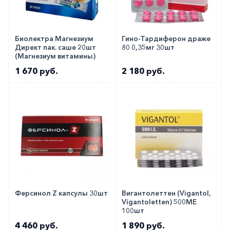
Биолектра Магнезиум
Гино-Тардиферон драже
Директ пак. саше 20шт
80 0,35мг 30шт
(Магнезиум витамины)
1 670 руб.
2 180 руб.
Ферсинол Z капсулы 30шт
Вигантолеттен (Vigantol,
Vigantoletten) 500МЕ
100шт
4 460 руб.
1 890 руб.