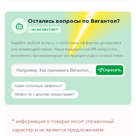
Противовоспалительные
Противогрибковые
Остались вопросы по Вигантол?
Противоопухолевые
AI-АССИСТЕНТ
Противоподагрические
Задайте любой вопрос о побочных эффектах, дозировке
Противорвотные
или взаимодействиях. Наша медицинская ИИ нейросеть
мгновенно проанализирует инструкции и даст точный ответ.
Противоэпилептические
Прочее
Спросить
Пульмонология
Какие побочные эффекты?
Сердечные
Можно ли с другими лекарствами?
Сосудистые
Тромбозы
* информация о товарах носит справочный
Урология
характер и не является предложением
Ухо-