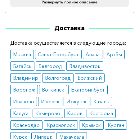
Развернуть полное описание
Показания
Назначается для лечения рахита, профилактики
Доставка
дефицита витамина Д у пациентов с высоким
риском развития отклонения, а также при
Доставка осуществляется в следующие города:
комплексном лечении остеопороза и
Москва
Санкт-Петербург
Анапа
Артём
остеомаляции.
Батайск
Белгород
Владивосток
Противопоказания
Владимир
Волгоград
Волжский
Препарат не имеет противопоказаний. До начала
Воронеж
Воткинск
Екатеринбург
лечения рекомендуется определить уровень
кальция и витамина Д.
Иваново
Ижевск
Иркутск
Казань
Побочные эффекты
Калуга
Кемерово
Киров
Кострома
Краснодар
Красноярск
Крымск
Курган
При соблюдении дозировки препарат не
вызывает никаких побочных симптомов. В
Курск
Липецк
Махачкала