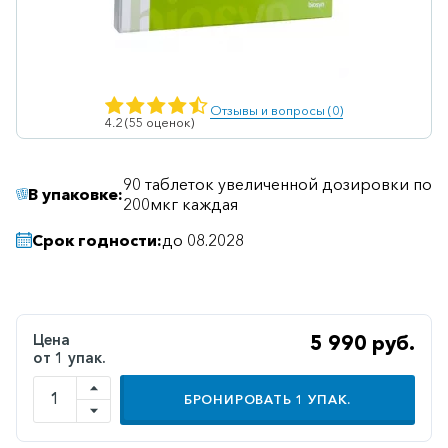
Ветеринарные
Витаминные
Гематологические
Отзывы и вопросы (0)
4.2 (55 оценок)
Гепатит
Гепатопротекторы
90 таблеток увеличенной дозировки по
В упаковке:
Гинекология
200мкг каждая
Гомеопатические
Срок годности:
до 08.2028
Гормональные
Дерматологические
Цена
5 990 руб.
Диабетические
от 1 упак.
Желудочно-
кишечные
БРОНИРОВАТЬ
1
УПАК.
Иммунодепрессанты