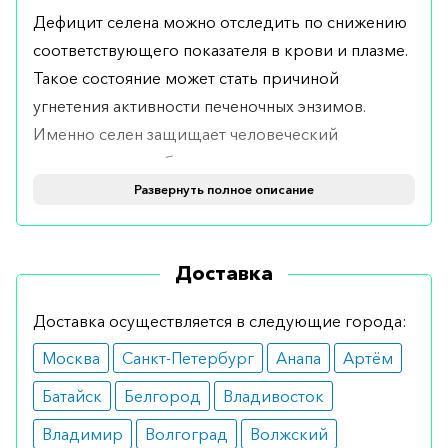
Дефицит селена можно отследить по снижению
соответствующего показателя в крови и плазме.
Такое состояние может стать причиной
угнетения активности печеночных энзимов.
Именно селен защищает человеческий
организм от пагубного влияния химического
воздействия.
Развернуть полное описание
Показания
Доставка
Селеназа 200 XXL в таблетках показана к
применению при выраженной недостаточности
Доставка осуществляется в следующие города:
селена. Лекарство назначается в ситуациях, когда
Москва
Санкт-Петербург
Анапа
Артём
восполнить запасы вещества с помощью
продуктов питания невозможно.
Батайск
Белгород
Владивосток
Противопоказания
Владимир
Волгоград
Волжский