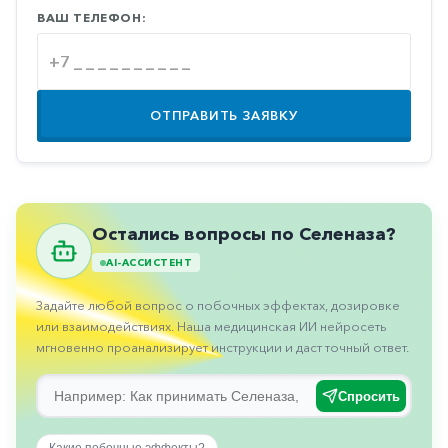
Противовоспалительные
ВАШ ТЕЛЕФОН:
Противогрибковые
Противоопухолевые
ОТПРАВИТЬ ЗАЯВКУ
Противоподагрические
Противорвотные
Противоэпилептические
Прочее
Остались вопросы по Селеназа?
Пульмонология
AI-АССИСТЕНТ
Сердечные
Задайте любой вопрос о побочных эффектах, дозировке
или взаимодействиях. Наша медицинская ИИ нейросеть
Сосудистые
мгновенно проанализирует инструкции и даст точный ответ.
Тромбозы
Спросить
Урология
Ухо-