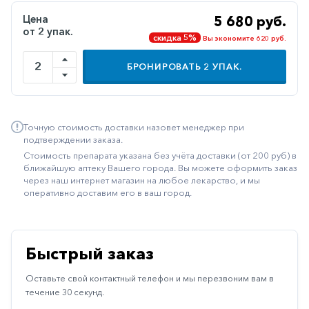
Иммуностимуляторы
Цена
5 680 руб.
от 2 упак.
скидка 5%
Вы экономите 620 руб.
Климактерические
Метаболизм
БРОНИРОВАТЬ
2
УПАК.
Минеральный
обмен
Точную стоимость доставки назовет менеджер при
Наружные
подтверждении заказа.
средства
Стоимость препарата указана без учёта доставки (от 200 руб) в
Неврологические
ближайшую аптеку Вашего города. Вы можете оформить заказ
через наш интернет магазин на любое лекарство, и мы
Остеопороз
оперативно доставим его в ваш город.
Офтальмология
Паркинсон
Быстрый заказ
Противоаллергические
Оставьте свой контактный телефон и мы перезвоним вам в
Противовирусные
течение 30 секунд.