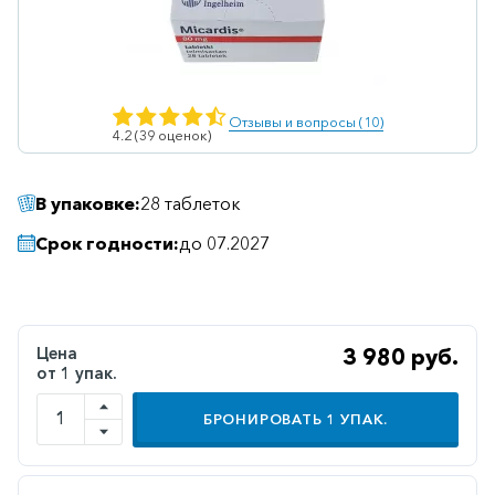
Ветеринарные
Витаминные
Гематологические
Отзывы и вопросы (10)
4.2 (39 оценок)
Гепатит
Гепатопротекторы
В упаковке:
28 таблеток
Гинекология
Срок годности:
до 07.2027
Гомеопатические
Гормональные
Дерматологические
Цена
3 980 руб.
от 1 упак.
Диабетические
Желудочно-
БРОНИРОВАТЬ
1
УПАК.
кишечные
Иммунодепрессанты