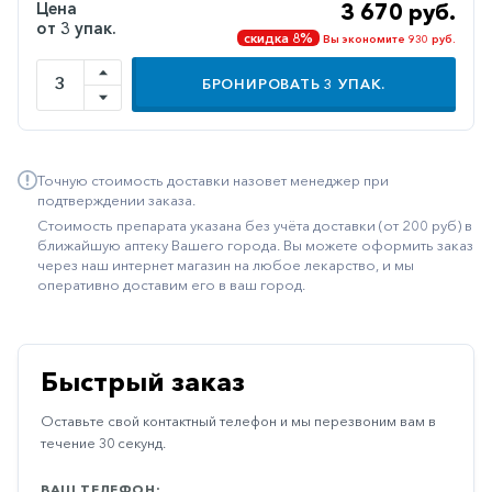
Цена
3 670 руб.
Иммуностимуляторы
от 3 упак.
скидка 8%
Вы экономите 930 руб.
Климактерические
БРОНИРОВАТЬ
3
УПАК.
Метаболизм
Минеральный
обмен
Точную стоимость доставки назовет менеджер при
подтверждении заказа.
Наружные
Стоимость препарата указана без учёта доставки (от 200 руб) в
средства
ближайшую аптеку Вашего города. Вы можете оформить заказ
через наш интернет магазин на любое лекарство, и мы
Неврологические
оперативно доставим его в ваш город.
Остеопороз
Офтальмология
Быстрый заказ
Паркинсон
Оставьте свой контактный телефон и мы перезвоним вам в
Противоаллергические
течение 30 секунд.
Противовирусные
ВАШ ТЕЛЕФОН: