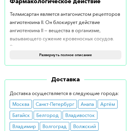
Фармакологическое действие
Телмисартан является антагонистом рецепторов
ангиотензина II. Он блокирует действие
ангиотензина II — вещества в организме,
вызывающего сужение кровеносных сосудов.
Это приводит к расширению сосудов, что
снижает артериальное давление и уменьшает
Развернуть полное описание
нагрузку на сердце.
Показания
Доставка
Микардис рекомендован для лечения высокого
Доставка осуществляется в следующие города:
артериального давления (гипертонии) у
Москва
Санкт-Петербург
Анапа
Артём
взрослых. Он может использоваться как в
монотерапии, так и в сочетании с другими
Батайск
Белгород
Владивосток
антигипертензивными средствами.
Владимир
Волгоград
Волжский