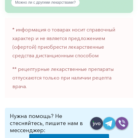
Можно ли с другими лекарствами?
горло-
нос
Хирургия
* информация о товарах носит справочный
Щитовидная
характер и не является предложением
железа
(офертой) приобрести лекарственные
средства дистанционным способом
** рецептурные лекарственные препараты
отпускаются только при наличии рецепта
врача.
Нужна помощь? Не
стесняйтесь, пишите нам в
мессенджер: