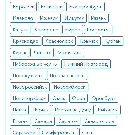
Противопоказания
Воронеж
Воткинск
Екатеринбург
Абсолютные ограничения:
Иваново
Ижевск
Иркутск
Казань
гиперчувствительность к основному или
Калуга
Кемерово
Киров
Кострома
любому из компонентов препарата;
беременность и период лактации;
Краснодар
Красноярск
Крымск
Курган
тяжелые поражения печени или почек.
Курск
Липецк
Махачкала
Побочные эффекты
Набережные челны
Нижний Новгород
Микардис хорошо переносится большинством
Новокузнецк
Новомосковск
пациентов, однако в редких случаях могут
Новороссийск
Новосибирск
возникать: головокружение, усталость,
нарушения желудочно-кишечного тракта,
Новочеркасск
Омск
Орел
Оренбург
повышение уровня калия в крови.
Пенза
Пермь
Ростов-на-Дону
Рыбинск
Режим дозирования
Рязань
Самара
Саратов
Севастополь
Рекомендуемая начальная и поддерживающая
Серпухов
Симферополь
Сочи