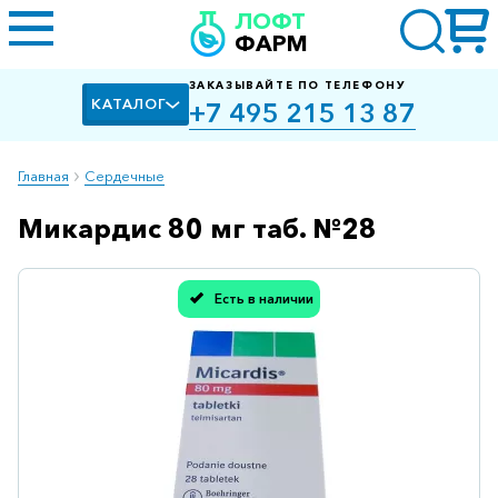
ЛОФТ
ФАРМ
ЗАКАЗЫВАЙТЕ ПО ТЕЛЕФОНУ
КАТАЛОГ
+7 495 215 13 87
Главная
Сердечные
Микардис 80 мг таб. №28
Алкоголизм,
курение
Альцгеймера
Есть в наличии
болезнь
Спасибо, мы учли Вашу оценку!
Антибактериальные
Артроз
Биологически
активные
добавки