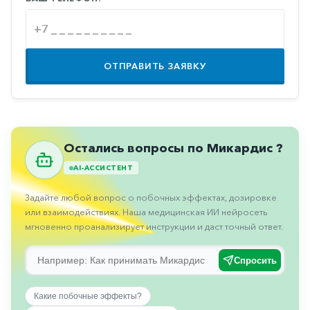
Противовоспалительные
Противогрибковые
Противоопухолевые
ОТПРАВИТЬ ЗАЯВКУ
Противоподагрические
Противорвотные
Противоэпилептические
Остались вопросы по Микардис ?
Прочее
AI-АССИСТЕНТ
Пульмонология
Задайте любой вопрос о побочных эффектах, дозировке
Сердечные
или взаимодействиях. Наша медицинская ИИ нейросеть
мгновенно проанализирует инструкции и даст точный ответ.
Сосудистые
Тромбозы
Спросить
Урология
Какие побочные эффекты?
Ухо-