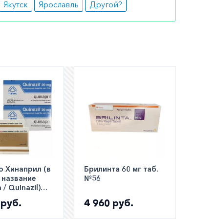
Якутск
Ярославль
Другой?
метить:
ая боль,
о Хинаприл (в
Брилинта 60 мг таб.
 название
№56
ьно,
 / Quinazil)
ые
0мг №28
 руб.
4 960 руб.
стигнут