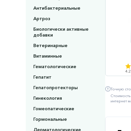
Антибактериальные
Артроз
Биологически активные
добавки
Ветеринарные
Витаминные
Гематологические
4.2
Гепатит
Гепатопротекторы
Точную сто
Стоимость 
Гинекология
интернет м
Гомеопатические
Гормональные
Дерматологические