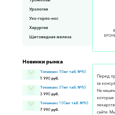
Урология
Ухо-горло-нос
Хирургия
БРОНИ
Щитовидная железа
Новинки рынка
Топамакс 50мг таб. №60
Перед п
5 990 руб.
за консу
Топамакс 25мг таб. №60
На нашем
3 990 руб.
которые 
Топамакс 100мг таб. №60
лекарств
7 990 руб.
сайте. М