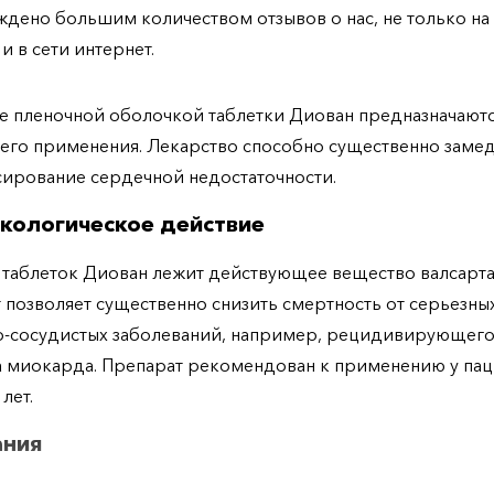
дено большим количеством отзывов о нас, не только н
 и в сети интернет.
 пленочной оболочкой таблетки Диован предназначаютс
его применения. Лекарство способно существенно заме
ирование сердечной недостаточности.
кологическое действие
 таблеток Диован лежит действующее вещество валсарта
 позволяет существенно снизить смертность от серьезны
о-сосудистых заболеваний, например, рецидивирующег
 миокарда. Препарат рекомендован к применению у па
лет.
ания
ование лекарств рекомендуется при наличии следующих