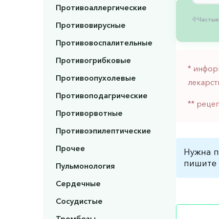
Противоаллергические
Частые
Противовирусные
Противовоспалительные
Противогрибковые
* инфор
Противоопухолевые
лекарст
Противоподагрические
** реце
Противорвотные
Противоэпилептические
Прочее
Нужна п
пишите 
Пульмонология
Сердечные
Сосудистые
Тромбозы