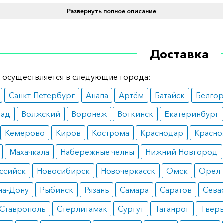
Развернуть полное описание
й:
тинфарктное состояние;
ение взрослых пациентов со стабильной клинической ка
Доставка
дечная недостаточность.
блетки могут использоваться в роли вспомогательного п
 осуществляется в следующие города:
апии ингибиторами АПФ.
Санкт-Петербург
Анапа
Артём
Батайск
Белго
вопоказания
рад
Волжский
Воронеж
Воткинск
Екатеринбург
ся от лечения валсартаном стоит при наличии следующих
Кемерово
Киров
Кострома
Краснодар
Красно
показаний:
Махачкала
Набережные челны
Нижний Новгород
ышенная чувствительность к компонентам лекарства;
ссийск
Новосибирск
Новочеркасск
Омск
Орел
иарный цирроз;
естаз;
на-Дону
Рыбинск
Рязань
Самара
Саратов
Сева
еночная недостаточность тяжелой формы.
Ставрополь
Стерлитамак
Сургут
Таганрог
Твер
еди противопоказаний стоит отметить беременность и 