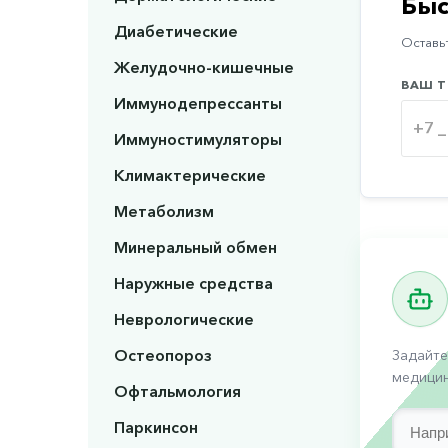
Быс
Диабетические
Оставьт
Желудочно-кишечные
ВАШ Т
Иммунодепрессанты
Иммуностимуляторы
Климактерические
Метаболизм
Минеральный обмен
Наружные средства
Неврологические
Остеопороз
Задайте
медицин
Офтальмология
Паркинсон