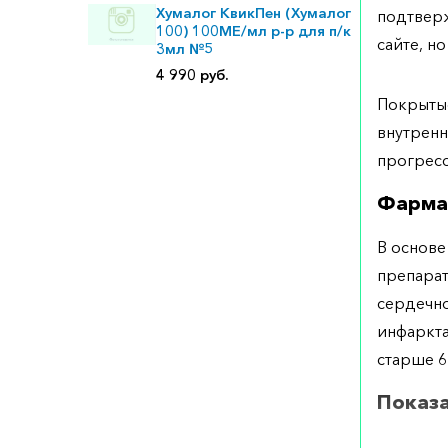
Хумалог КвикПен (Хумалог
подтверж
100) 100МЕ/мл р-р для п/к
сайте, но
3мл №5
4 990 руб.
Покрытые
внутренн
прогресс
Фарма
В основе
препарат
сердечн
инфаркта
старше 6 
Показ
Использ