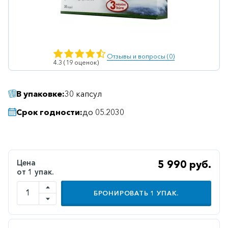
Ветеринарные
Витаминные
Гематологические
Отзывы и вопросы (0)
4.3 (19 оценок)
Гепатит
Гепатопротекторы
В упаковке:
30 капсул
Гинекология
Срок годности:
до 05.2030
Гомеопатические
Гормональные
Дерматологические
Цена
5 990 руб.
от 1 упак.
Диабетические
Желудочно-
БРОНИРОВАТЬ
1
УПАК.
кишечные
Иммунодепрессанты