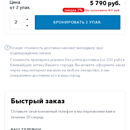
Цена
5 790 руб.
Иммуностимуляторы
от 2 упак.
скидка 3%
Вы экономите 400 руб.
Климактерические
БРОНИРОВАТЬ
2
УПАК.
Метаболизм
Минеральный
обмен
Точную стоимость доставки назовет менеджер при
подтверждении заказа.
Наружные
Стоимость препарата указана без учёта доставки (от 200 руб) в
средства
ближайшую аптеку Вашего города. Вы можете оформить заказ
через наш интернет магазин на любое лекарство, и мы
Неврологические
оперативно доставим его в ваш город.
Остеопороз
Офтальмология
Быстрый заказ
Паркинсон
Оставьте свой контактный телефон и мы перезвоним вам в
Противоаллергические
течение 30 секунд.
Противовирусные
ВАШ ТЕЛЕФОН: