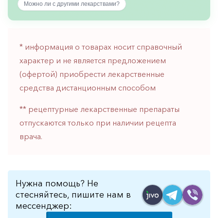
Можно ли с другими лекарствами?
горло-
нос
Хирургия
* информация о товарах носит справочный
Щитовидная
характер и не является предложением
железа
(офертой) приобрести лекарственные
средства дистанционным способом
** рецептурные лекарственные препараты
отпускаются только при наличии рецепта
врача.
Нужна помощь? Не
стесняйтесь, пишите нам в
мессенджер: