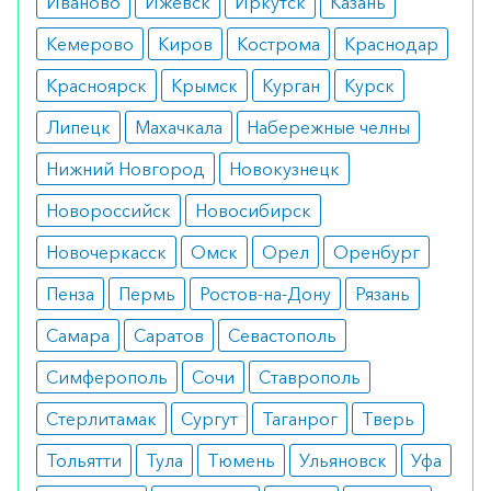
Иваново
Ижевск
Иркутск
Казань
желательно натощак в течение 10 дней, затем
Кемерово
Киров
Кострома
Краснодар
пропустить 20 дней и использовать по 1 капсуле
Красноярск
Крымск
Курган
Курск
в день в течение 10 дней, затем снова
пропустить 20 дней и повторно использовать по
Липецк
Махачкала
Набережные челны
1 капсуле в день в течение 10 дней.
Нижний Новгород
Новокузнецк
Как оформить заказ?
Новороссийск
Новосибирск
Вы можете заказать препарат с доставкой в
Новочеркасск
Омск
Орел
Оренбург
аптеку-партнёра в вашем городе. Для этого Вы
Пенза
Пермь
Ростов-на-Дону
Рязань
можете оформить бронирование на сайте или
Самара
Саратов
Севастополь
заказать по телефону
8 800 301 52 86
(бесплатно
с любого телефона по РФ)
Симферополь
Сочи
Ставрополь
Стерлитамак
Сургут
Таганрог
Тверь
Тольятти
Тула
Тюмень
Ульяновск
Уфа