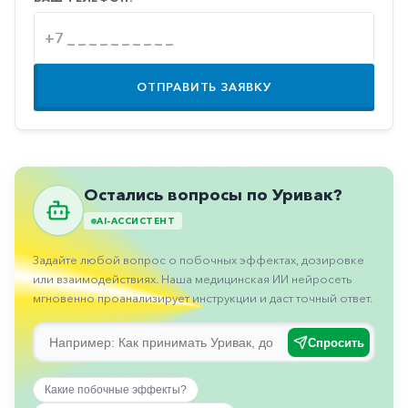
Противовоспалительные
Противогрибковые
Противоопухолевые
ОТПРАВИТЬ ЗАЯВКУ
Противоподагрические
Противорвотные
Противоэпилептические
Остались вопросы по Уривак?
Прочее
AI-АССИСТЕНТ
Пульмонология
Задайте любой вопрос о побочных эффектах, дозировке
Сердечные
или взаимодействиях. Наша медицинская ИИ нейросеть
мгновенно проанализирует инструкции и даст точный ответ.
Сосудистые
Тромбозы
Спросить
Урология
Какие побочные эффекты?
Ухо-