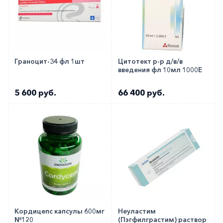
Граноцит-34 фл 1шт
Цитотект р-р д/в/в
введения фл 10мл 1000Е
5 600 руб.
66 400 руб.
Кордицепс капсулы 600мг
Неуластим
№120
(Пэгфилграстим) раствор