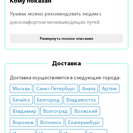
Кому показан
Уривак можно рекомендовать людям с
дискомфортом мочевыводящих путей.
Противопоказания
Развернуть полное описание
Нельзя использовать продукт в случае
непереносимости его составляющих веществ.
Доставка
Препарат предназначен для детей от 7 лет и
взрослых; возможное потребление детям
Доставка осуществляется в следующие города:
младшего возраста, беременным и кормящим
Москва
Санкт-Петербург
Анапа
Артём
женщинам необходимо предварительно
согласовать с врачом.
Батайск
Белгород
Владивосток
Как принимать
Владимир
Волгоград
Волжский
Воронеж
Воткинск
Екатеринбург
Если иное не назначено врачом, схема
применения следующая: 1 капсула в день,