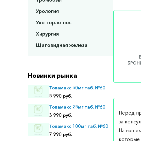
Урология
Ухо-горло-нос
Хирургия
Щитовидная железа
БРОНИ
Новинки рынка
Топамакс 50мг таб. №60
5 990 руб.
Топамакс 25мг таб. №60
Перед п
3 990 руб.
за консу
Топамакс 100мг таб. №60
На нашем
7 990 руб.
которые 