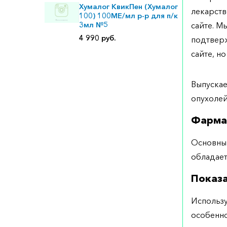
Хумалог КвикПен (Хумалог
лекарств
100) 100МЕ/мл р-р для п/к
3мл №5
сайте. М
4 990 руб.
подтверж
сайте, но
Выпускае
опухо
Фарма
Основны
обладае
Показ
Использу
особенно