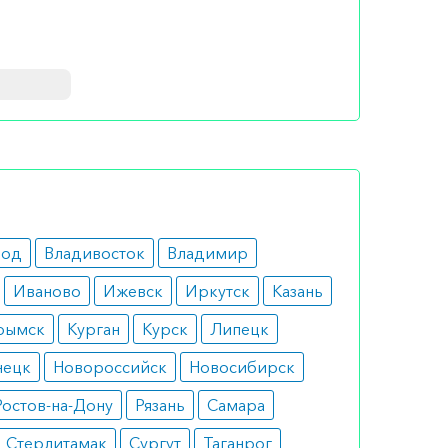
это
ледствий.
род
Владивосток
Владимир
Иваново
Ижевск
Иркутск
Казань
ия
рымск
Курган
Курск
Липецк
 на
нецк
Новороссийск
Новосибирск
Ростов-на-Дону
Рязань
Самара
Стерлитамак
Сургут
Таганрог