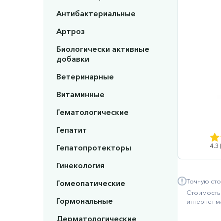
Антибактериальные
Артроз
Биологически активные
добавки
Ветеринарные
Витаминные
Гематологические
Гепатит
4.3
Гепатопротекторы
Гинекология
Точную сто
Гомеопатические
Стоимость 
Гормональные
интернет м
Дерматологические