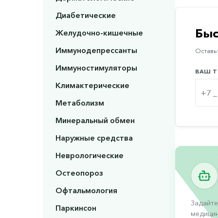
Диабетические
Быс
Желудочно-кишечные
Иммунодепрессанты
Оставьт
Иммуностимуляторы
ВАШ Т
Климактерические
Метаболизм
Минеральный обмен
Наружные средства
Неврологические
Остеопороз
Офтальмология
Задайте
Паркинсон
медицин