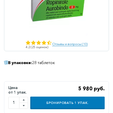
Ветеринарные
Витаминные
Гематологические
Гепатит
Гепатопротекторы
Отзывы и вопросы (10)
4.2 (25 оценок)
Гинекология
Гомеопатические
В упаковке:
28 таблеток
Гормональные
Дерматологические
Диабетические
Цена
5 980 руб.
от 1 упак.
Желудочно-
кишечные
БРОНИРОВАТЬ
1
УПАК.
Иммунодепрессанты