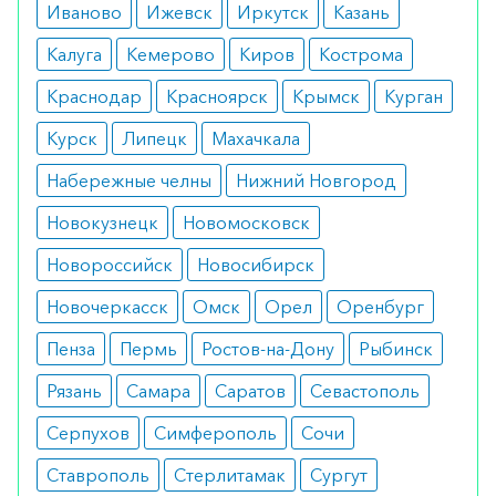
гиперчувствительности к ропиниролу или
Иваново
Ижевск
Иркутск
Казань
любому из компонентов препарата, при
Калуга
Кемерово
Киров
Кострома
беременности и лактации, а также пациентам с
Краснодар
Красноярск
Крымск
Курган
тяжелыми психическими расстройствами.
Курск
Липецк
Махачкала
Побочные эффекты
Набережные челны
Нижний Новгород
К побочным эффектам могут относиться
Новокузнецк
Новомосковск
головокружение, тошнота, усталость,
сонливость, ортостатическая гипотензия
Новороссийск
Новосибирск
(падение артериального давления при
Новочеркасск
Омск
Орел
Оренбург
вставании), галлюцинации. Большинство
Пенза
Пермь
Ростов-на-Дону
Рыбинск
побочных эффектов носят временный характер и
уменьшаются по мере адаптации организма к
Рязань
Самара
Саратов
Севастополь
препарату.
Серпухов
Симферополь
Сочи
Режим дозирования
Ставрополь
Стерлитамак
Сургут