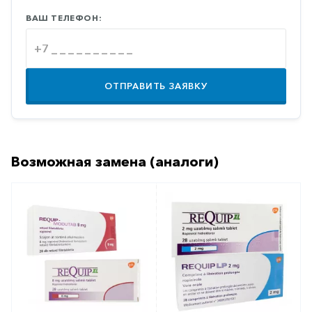
Противовоспалительные
ВАШ ТЕЛЕФОН:
Противогрибковые
Противоопухолевые
Противоподагрические
ОТПРАВИТЬ ЗАЯВКУ
Противорвотные
Противоэпилептические
Прочее
Возможная замена (аналоги)
Пульмонология
Сердечные
Сосудистые
Тромбозы
Урология
Ухо-