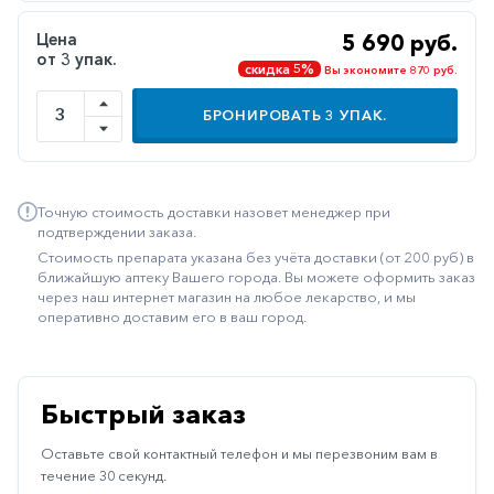
Иммуностимуляторы
Цена
5 690 руб.
от 3 упак.
Климактерические
скидка 5%
Вы экономите 870 руб.
Метаболизм
БРОНИРОВАТЬ
3
УПАК.
Минеральный
обмен
Наружные
Точную стоимость доставки назовет менеджер при
средства
подтверждении заказа.
Стоимость препарата указана без учёта доставки (от 200 руб) в
Неврологические
ближайшую аптеку Вашего города. Вы можете оформить заказ
через наш интернет магазин на любое лекарство, и мы
Остеопороз
оперативно доставим его в ваш город.
Офтальмология
Паркинсон
Быстрый заказ
Противоаллергические
Оставьте свой контактный телефон и мы перезвоним вам в
Противовирусные
течение 30 секунд.