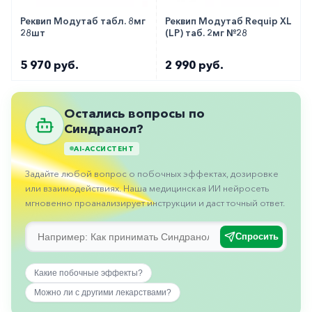
горло-
Реквип Модутаб табл. 8мг
Реквип Модутаб Requip XL
нос
28шт
(LP) таб. 2мг №28
Хирургия
5 970 руб.
2 990 руб.
Щитовидная
железа
Остались вопросы по
Синдранол?
AI-АССИСТЕНТ
Задайте любой вопрос о побочных эффектах, дозировке
или взаимодействиях. Наша медицинская ИИ нейросеть
мгновенно проанализирует инструкции и даст точный ответ.
Спросить
Какие побочные эффекты?
Можно ли с другими лекарствами?