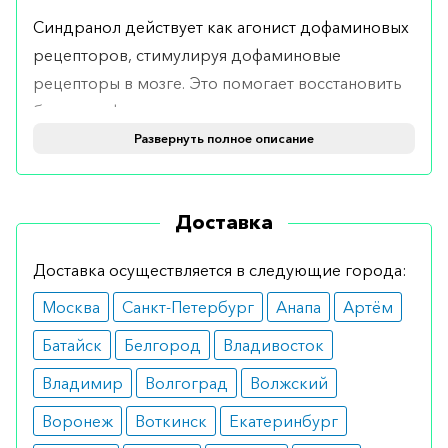
Синдранол действует как агонист дофаминовых
рецепторов, стимулируя дофаминовые
рецепторы в мозге. Это помогает восстановить
баланс дофамина, нормализуя двигательные
функции и уменьшая симптомы болезни
Развернуть полное описание
Паркинсона и синдрома беспокойных ног.
Показания
Доставка
Рекомендован для лечения симптомов болезни
Доставка осуществляется в следующие города:
Паркинсона (в качестве монотерапии или в
Москва
Санкт-Петербург
Анапа
Артём
комбинации с леводопой) и синдрома
беспокойных ног.
Батайск
Белгород
Владивосток
Противопоказания
Владимир
Волгоград
Волжский
Воронеж
Воткинск
Екатеринбург
Синдранол не следует принимать при наличии