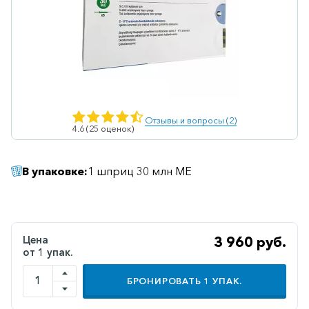
Ветеринарные
Витаминные
Гематологические
Гепатит
Гепатопротекторы
Отзывы и вопросы (2)
4.6 (25 оценок)
Гинекология
Гомеопатические
В упаковке:
1 шприц 30 млн МЕ
Гормональные
Дерматологические
Диабетические
Цена
3 960 руб.
от 1 упак.
Желудочно-
кишечные
БРОНИРОВАТЬ
1
УПАК.
Иммунодепрессанты