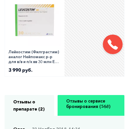
Лейкостим (Филграстим)
аналог Нейпомакс р-р
для в/в и п/к вв 30 млн ЕД
(300мкг) №1
3 990 руб.
Отзывы о сервисе
Отзывы о
бронирования (568)
препарате (2)