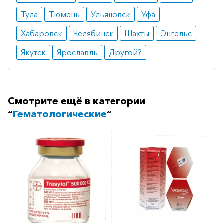
Тула
Тюмень
Ульяновск
Уфа
Хабаровск
Челябинск
Шахты
Энгельс
Якутск
Ярославль
Другой?
Смотрите ещё в категории
“
Гематологические
”