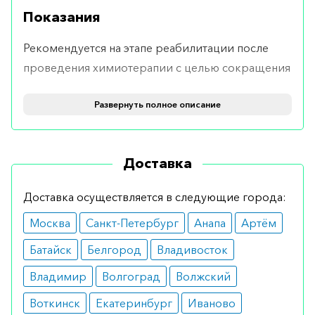
Показания
Рекомендуется на этапе реабилитации после
проведения химиотерапии с целью сокращения
продолжительности нейтропении.
Развернуть полное описание
Противопоказания
Средство подходит практически всем.
Доставка
Противопоказанием может оказаться наличие
редко встречающейся патологии – врожденной
Доставка осуществляется в следующие города:
нейтропении.
Москва
Санкт-Петербург
Анапа
Артём
Побочные эффекты
Батайск
Белгород
Владивосток
При правильном выборе дозировки не
Владимир
Волгоград
Волжский
вызывает побочных эффектов. В некоторых
Воткинск
Екатеринбург
Иваново
случаях отмечают боли в мышцах и костях.