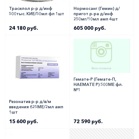
Трасилол р-р д/инф
Нормосанг (Гемин) д/
500тыс. КИЕ/50мл фл 1шт
пригот р-ра д/инф
250мг/10мл амп 4шт
24 180 руб.
605 000 руб.
Гемате-Р (Гемате-П,
HAEMATE P) 500МЕ фл.
№1
Резонатив р-р д/в/м
введения 625МЕ/2мл амп
1шт
15 600 руб.
72 590 руб.