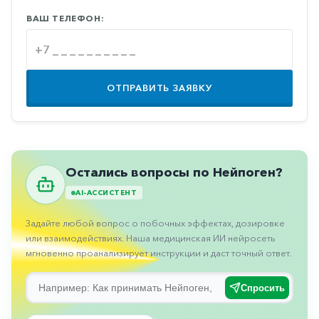
Противовоспалительные
ВАШ ТЕЛЕФОН:
Противогрибковые
Противоопухолевые
Противоподагрические
ОТПРАВИТЬ ЗАЯВКУ
Противорвотные
Противоэпилептические
Прочее
Остались вопросы по Нейпоген?
Пульмонология
AI-АССИСТЕНТ
Сердечные
Задайте любой вопрос о побочных эффектах, дозировке
Сосудистые
или взаимодействиях. Наша медицинская ИИ нейросеть
мгновенно проанализирует инструкции и даст точный ответ.
Тромбозы
Спросить
Урология
Ухо-