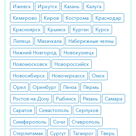
Ижевск
Иркутск
Казань
Калуга
Режим дозирования
Кемерово
Киров
Кострома
Краснодар
Дозировка определяется сугубо индивидуально
Красноярск
Крымск
Курган
Курск
исходя из состояния пациента и результатов
лабораторных анализов.
Липецк
Махачкала
Набережные челны
Нижний Новгород
Новокузнецк
Особые указания
Новомосковск
Новороссийск
Для лечения во время беременности, следует
взвесить плюсы и риски для матери и плода.
Новосибирск
Новочеркасск
Омск
Орел
Оренбург
Пенза
Пермь
Как оформить заказ?
Ростов-на-Дону
Рыбинск
Рязань
Самара
Вы можете заказать препарат с доставкой в
аптеку-партнёра в вашем городе. Для этого Вы
Саратов
Севастополь
Серпухов
можете оформить бронирование на сайте или
Симферополь
Сочи
Ставрополь
заказать по телефону
8 800 301 52 86
(бесплатно
Стерлитамак
Сургут
Таганрог
Тверь
с любого телефона по РФ)