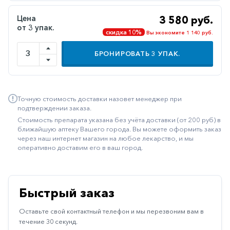
Иммуностимуляторы
Цена
3 580 руб.
от 3 упак.
Климактерические
скидка 10%
Вы экономите 1 140 руб.
Метаболизм
БРОНИРОВАТЬ
3
УПАК.
Минеральный
обмен
Наружные
Точную стоимость доставки назовет менеджер при
средства
подтверждении заказа.
Стоимость препарата указана без учёта доставки (от 200 руб) в
Неврологические
ближайшую аптеку Вашего города. Вы можете оформить заказ
через наш интернет магазин на любое лекарство, и мы
Остеопороз
оперативно доставим его в ваш город.
Офтальмология
Паркинсон
Быстрый заказ
Противоаллергические
Оставьте свой контактный телефон и мы перезвоним вам в
Противовирусные
течение 30 секунд.