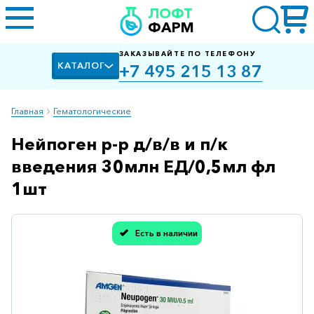
ЛОФТ
ФАРМ
ЗАКАЗЫВАЙТЕ ПО ТЕЛЕФОНУ
КАТАЛОГ
+7 495 215 13 87
Главная
Гематологические
Нейпоген р-р д/в/в и п/к
Алкоголизм,
курение
введения 30млн ЕД/0,5мл фл
Альцгеймера
1шт
болезнь
Антибактериальные
Есть в наличии
Спасибо, мы учли Вашу оценку!
Артроз
Биологически
активные
добавки