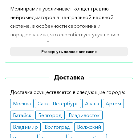
Мелипрамин увеличивает концентрацию
нейромедиаторов в центральной нервной
системе, в особенности серотонина и
норадреналина, что способствует улучшению
настроения и общего состояния пациента.
Препарат также обладает некоторым
Развернуть полное описание
седативным действием, что может быть
полезным при лечении депрессий,
Доставка
сопровождающихся тревожностью и
бессонницей.
Доставка осуществляется в следующие города:
Показания
Москва
Санкт-Петербург
Анапа
Артём
Медикамент рекомендуется для лечения:
Батайск
Белгород
Владивосток
мажорного депрессивного расстройства;
Владимир
Волгоград
Волжский
нервной булимии;
панических расстройств;