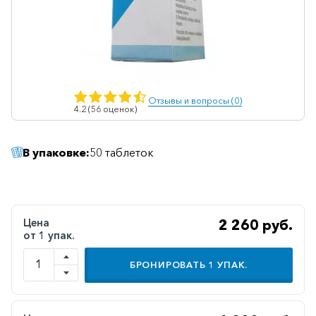
Ветеринарные
Витаминные
Гематологические
Гепатит
Отзывы и вопросы (0)
4.2 (56 оценок)
Гепатопротекторы
Гинекология
В упаковке:
50 таблеток
Гомеопатические
Гормональные
Дерматологические
Цена
2 260 руб.
от 1 упак.
Диабетические
БРОНИРОВАТЬ
1
УПАК.
Желудочно-
кишечные
Иммунодепрессанты