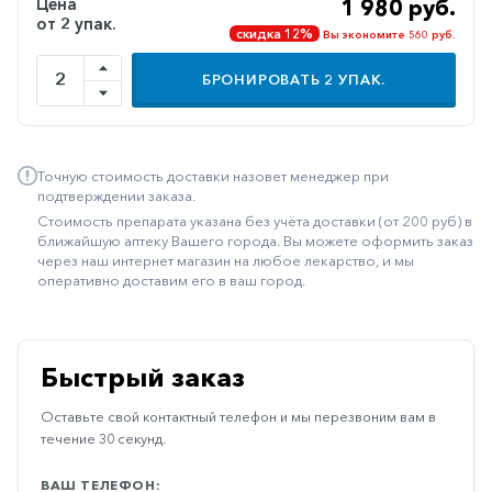
Цена
1 980 руб.
от 2 упак.
Иммуностимуляторы
скидка 12%
Вы экономите 560 руб.
Климактерические
БРОНИРОВАТЬ
2
УПАК.
Метаболизм
Минеральный
обмен
Точную стоимость доставки назовет менеджер при
подтверждении заказа.
Наружные
Стоимость препарата указана без учёта доставки (от 200 руб) в
средства
ближайшую аптеку Вашего города. Вы можете оформить заказ
через наш интернет магазин на любое лекарство, и мы
Неврологические
оперативно доставим его в ваш город.
Остеопороз
Офтальмология
Быстрый заказ
Паркинсон
Оставьте свой контактный телефон и мы перезвоним вам в
Противоаллергические
течение 30 секунд.
Противовирусные
ВАШ ТЕЛЕФОН: