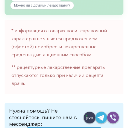
горло-
Можно ли с другими лекарствами?
нос
Хирургия
* информация о товарах носит справочный
Щитовидная
железа
характер и не является предложением
(офертой) приобрести лекарственные
средства дистанционным способом
** рецептурные лекарственные препараты
отпускаются только при наличии рецепта
врача.
Нужна помощь? Не
стесняйтесь, пишите нам в
мессенджер: