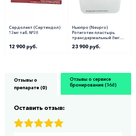
Сердолект (Сертиндол)
Ньюпро (Neupro)
12мг таб. №28
Ротиготин пластырь
трансдермальный 8мг
№30
12 900 руб.
23 900 руб.
Отзывы о сервисе
Отзывы о
бронирования (568)
препарате (0)
Оставить отзыв: