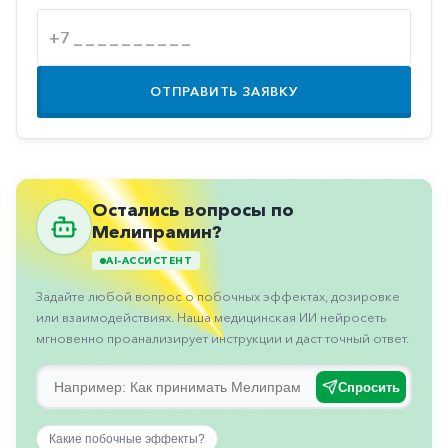
Противовоспалительные
Противогрибковые
Противоопухолевые
ОТПРАВИТЬ ЗАЯВКУ
Противоподагрические
Противорвотные
Противоэпилептические
Остались вопросы по
Прочее
Мелипрамин?
Пульмонология
AI-АССИСТЕНТ
Задайте любой вопрос о побочных эффектах, дозировке
Сердечные
или взаимодействиях. Наша медицинская ИИ нейросеть
Сосудистые
мгновенно проанализирует инструкции и даст точный ответ.
Тромбозы
Спросить
Урология
Какие побочные эффекты?
Ухо-