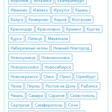
Воронеж
Воткинск
Екатеринбург
ночного энуреза у детей старше 6 лет, в
случаях, когда органические причины
Иваново
Ижевск
Иркутск
Казань
исключены.
Калуга
Кемерово
Киров
Кострома
Противопоказания
Краснодар
Красноярск
Крымск
Курган
Препарат не должен применяться при:
Курск
Липецк
Махачкала
аллергии на имипрамин или другой
Набережные челны
Нижний Новгород
компонент препарата;
недавнем инфаркте миокарда;
Новокузнецк
Новомосковск
заболеваниях сердца;
глаукоме;
Новороссийск
Новосибирск
задержке мочи.
Новочеркасск
Омск
Орел
Оренбург
Побочные эффекты
Пенза
Пермь
Ростов-на-Дону
Рыбинск
К возможным негативным реакциям относятся:
Рязань
Самара
Саратов
Севастополь
головокружение, головная боль;
Серпухов
Симферополь
Сочи
сухость во рту, запор;
нарушение мочеиспускания;