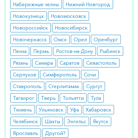
Набережные челны
Нижний Новгород
При соблюдении дозировки и правил
Новокузнецк
Новомосковск
применения препарат хорошо переносится
пациентами. В некоторых случаях возможно
Новороссийск
Новосибирск
появление головной боли, нарушения
Новочеркасск
Омск
Орел
Оренбург
координации и головокружения.
Пенза
Пермь
Ростов-на-Дону
Рыбинск
Режим дозирования
Рязань
Самара
Саратов
Севастополь
Лечение препаратом назначает только врач,
Серпухов
Симферополь
Сочи
имеющий опыт работы с данным средством.
Ставрополь
Стерлитамак
Сургут
Терапию начинают с 2-4 г в сутки, постепенно
увеличивая дозировку до достижения митотана
Таганрог
Тверь
Тольятти
Тула
в крови 14-20 мг/л. Для детей от 3 лет
Тюмень
Ульяновск
Уфа
Хабаровск
дозировку рассчитывают исходя из площади
тела. Максимальная концентрация метотана
Челябинск
Шахты
Энгельс
Якутск
должна быть не более 10 мг/л.
Ярославль
Другой?