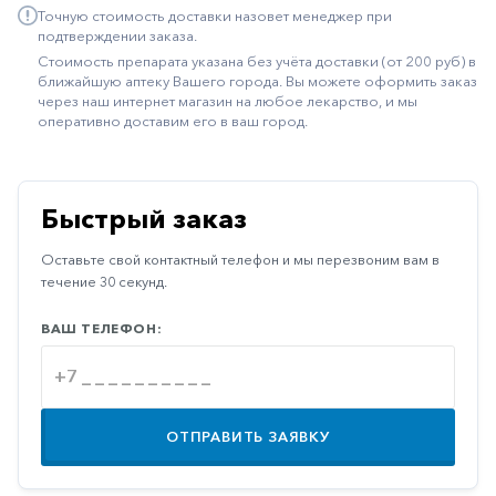
Точную стоимость доставки назовет менеджер при
Иммуностимуляторы
подтверждении заказа.
Стоимость препарата указана без учёта доставки (от 200 руб) в
Климактерические
ближайшую аптеку Вашего города. Вы можете оформить заказ
через наш интернет магазин на любое лекарство, и мы
Метаболизм
оперативно доставим его в ваш город.
Минеральный
обмен
Наружные
Быстрый заказ
средства
Оставьте свой контактный телефон и мы перезвоним вам в
Неврологические
течение 30 секунд.
Остеопороз
ВАШ ТЕЛЕФОН:
Офтальмология
Паркинсон
Противоаллергические
ОТПРАВИТЬ ЗАЯВКУ
Противовирусные