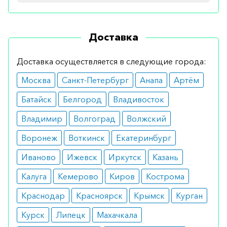
комбинированной терапии.
Показания
Доставка
Рекомендуется для лечения прогрессирующей
Доставка осуществляется в следующие города:
формы карциномы, а также при невозможности
Москва
Санкт-Петербург
Анапа
Артём
выполнять операцию по удалению образования.
В некоторых случаях препарат показан при
Батайск
Белгород
Владивосток
лечении синдрома Иценко-Кушинга.
Владимир
Волгоград
Волжский
Противопоказания
Воронеж
Воткинск
Екатеринбург
Препарат подходит большинству пациентов. В
Иваново
Ижевск
Иркутск
Казань
то же время ограничением является
Калуга
Кемерово
Киров
Кострома
индивидуальная непереносимость препарата,
Краснодар
Красноярск
Крымск
Курган
период лактации, а также возраст до трех лет.
Курск
Липецк
Махачкала
Побочные эффекты