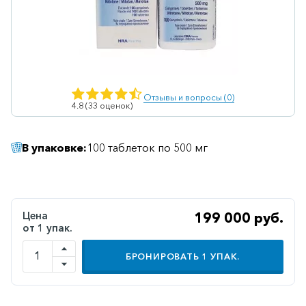
Ветеринарные
Витаминные
Гематологические
Гепатит
Отзывы и вопросы (0)
4.8 (33 оценок)
Гепатопротекторы
Гинекология
В упаковке:
100 таблеток по 500 мг
Гомеопатические
Гормональные
Дерматологические
Цена
199 000 руб.
от 1 упак.
Диабетические
БРОНИРОВАТЬ
1
УПАК.
Желудочно-
кишечные
Иммунодепрессанты