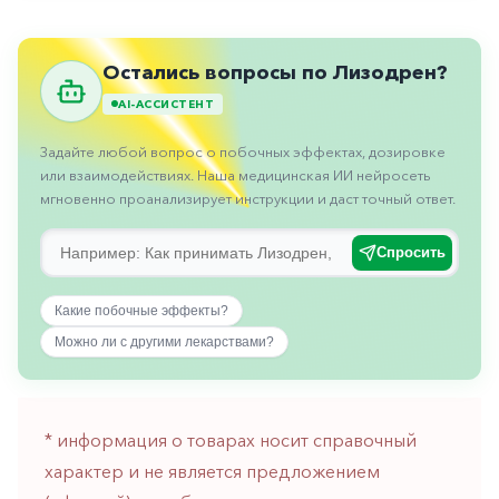
Противовоспалительные
Противогрибковые
Остались вопросы по Лизодрен?
Противоопухолевые
AI-АССИСТЕНТ
Противоподагрические
Задайте любой вопрос о побочных эффектах, дозировке
Противорвотные
или взаимодействиях. Наша медицинская ИИ нейросеть
мгновенно проанализирует инструкции и даст точный ответ.
Противоэпилептические
Прочее
Спросить
Пульмонология
Какие побочные эффекты?
Сердечные
Можно ли с другими лекарствами?
Сосудистые
Тромбозы
* информация о товарах носит справочный
Урология
характер и не является предложением
Ухо-