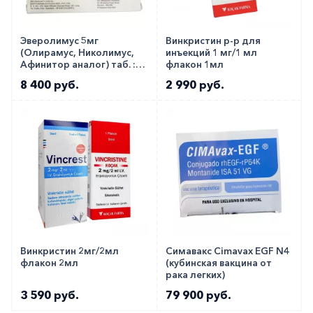
Эверолимус 5мг
Винкристин р-р для
(Олирамус, Николимус,
инъекций 1 мг/1 мл
Афинитор аналог) таб. ::
флакон 1мл
Evermil 5мг №10
8 400 руб.
2 990 руб.
Винкристин 2мг/2мл
Симавакс Cimavax EGF N4
флакон 2мл
(кубинская вакцина от
рака легких)
3 590 руб.
79 900 руб.