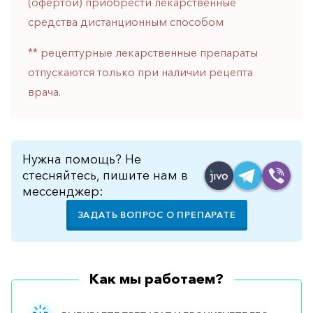
(офертой) приобрести лекарственные
горло-
средства дистанционным способом
нос
Хирургия
** рецептурные лекарственные препараты
отпускаются только при наличии рецепта
Щитовидная
железа
врача.
Нужна помощь? Не
стесняйтесь, пишите нам в
мессенджер:
ЗАДАТЬ ВОПРОС О ПРЕПАРАТЕ
Как мы работаем?