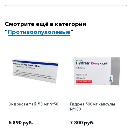
Особые указания
Крайне осторожно используют препарат при
Смотрите ещё в категории
выраженном избытке массы тела, а также у
“
Противоопухолевые
”
пациентов с нарушением работы почек и печени,
в том числе и на фоне гипофункции коры
надпочечников.
Медики о препарате
Препарат начали использовать еще в 1970 году в
США. В России врачи рекомендуют медикамент
для улучшения состояния у пациентов с раком
коры надпочечников.
Эндоксан таб. 50 мг №50
Гидреа 500мг капсулы
№100
Как оформить заказ?
5 890 руб.
7 300 руб.
Вы можете заказать препарат с доставкой в