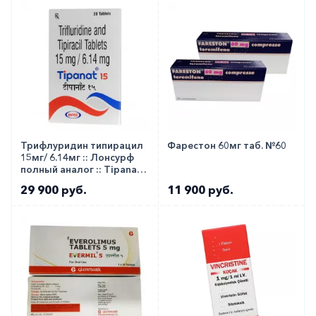
аптеку-партнёра в вашем городе. Для этого Вы
можете оформить бронирование на сайте или
заказать по телефону
8 800 301 52 86
(бесплатно
с любого телефона по РФ)
Трифлуридин типирацил
Фарестон 60мг таб. №60
15мг/ 6.14мг :: Лонсурф
полный аналог :: Tipanat
таб. №20
29 900 руб.
11 900 руб.