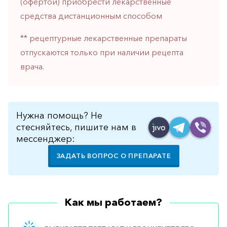
(офертой) приобрести лекарственные
горло-
средства дистанционным способом
нос
Хирургия
** рецептурные лекарственные препараты
отпускаются только при наличии рецепта
Щитовидная
железа
врача.
Нужна помощь? Не
стесняйтесь, пишите нам в
мессенджер:
ЗАДАТЬ ВОПРОС О ПРЕПАРАТЕ
Как мы работаем?