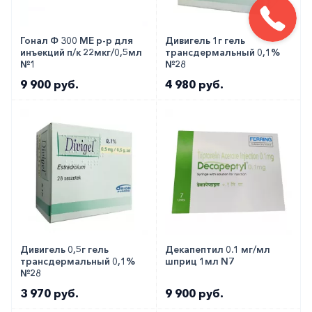
Гонал Ф 300 МЕ р-р для
Дивигель 1г гель
инъекций п/к 22мкг/0,5мл
трансдермальный 0,1%
№1
№28
9 900 руб.
4 980 руб.
Дивигель 0,5г гель
Декапептил 0.1 мг/мл
трансдермальный 0,1%
шприц 1мл N7
№28
3 970 руб.
9 900 руб.