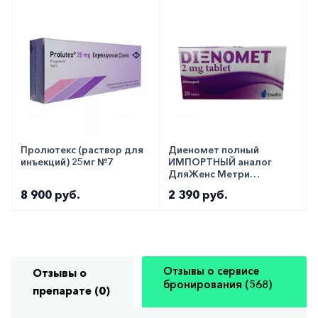
Пролютекс (раствор для
Диеномет полный
инъекций) 25мг №7
ИМПОРТНЫЙ аналог
ДляЖенс Метри
таблетки 2мг №28
8 900 руб.
2 390 руб.
Отзывы о сервисе
Отзывы о
бронирования (568)
препарате (0)