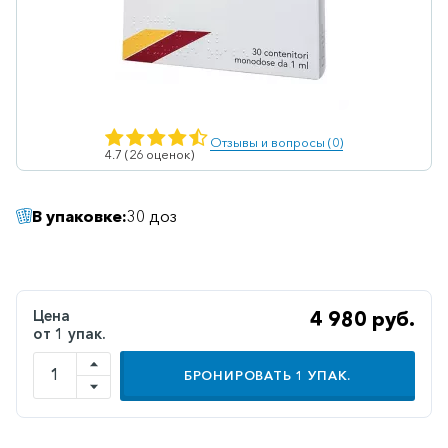
Ветеринарные
Витаминные
Гематологические
Гепатит
Отзывы и вопросы (0)
4.7 (26 оценок)
Гепатопротекторы
Гинекология
В упаковке:
30 доз
Гомеопатические
Гормональные
Дерматологические
Цена
4 980 руб.
от 1 упак.
Диабетические
БРОНИРОВАТЬ
1
УПАК.
Желудочно-
кишечные
Иммунодепрессанты