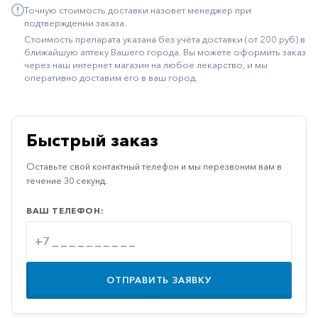
Точную стоимость доставки назовет менеджер при
Иммуностимуляторы
подтверждении заказа.
Стоимость препарата указана без учёта доставки (от 200 руб) в
Климактерические
ближайшую аптеку Вашего города. Вы можете оформить заказ
через наш интернет магазин на любое лекарство, и мы
Метаболизм
оперативно доставим его в ваш город.
Минеральный
обмен
Наружные
Быстрый заказ
средства
Оставьте свой контактный телефон и мы перезвоним вам в
Неврологические
течение 30 секунд.
Остеопороз
ВАШ ТЕЛЕФОН:
Офтальмология
Паркинсон
Противоаллергические
ОТПРАВИТЬ ЗАЯВКУ
Противовирусные