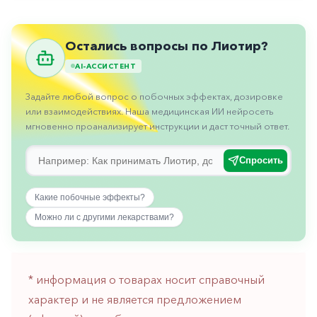
Противовоспалительные
Противогрибковые
Остались вопросы по Лиотир?
Противоопухолевые
AI-АССИСТЕНТ
Противоподагрические
Задайте любой вопрос о побочных эффектах, дозировке
Противорвотные
или взаимодействиях. Наша медицинская ИИ нейросеть
мгновенно проанализирует инструкции и даст точный ответ.
Противоэпилептические
Прочее
Спросить
Пульмонология
Какие побочные эффекты?
Сердечные
Можно ли с другими лекарствами?
Сосудистые
Тромбозы
* информация о товарах носит справочный
Урология
характер и не является предложением
Ухо-