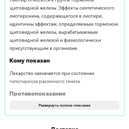
щитовидной железы. Эффекты синтетического
лиотиронина, содержащегося в лиотире,
идентичны эффектам, определяемым гормоном
щитовидной железы, вырабатываемым
щитовидной железой и физиологически
присутствующим в организме.
Кому показан
Лекарство назначается при состоянии
гипотиреоза различного генеза.
Противопоказания
Развернуть полное описание
Запрещено принимать медикамент больным с
диагностированным тиреотоксикозом, а также
некомпенсированной сердечной