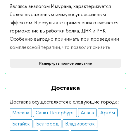
Являясь аналогом Имурана, характеризуется
более выраженным иммуносупрессивным
эффектом. В результате применения отмечается
торможение выработки белка, ДНК и РНК.
Особенно выгодно принимать при проведении
комплексной терапии, что позволит снизить
дозировку глюкокортикоидов.
Развернуть полное описание
Показания
Рекомендуется при следующих заболеваниях:
Доставка
Миастения.
Ревматоидный артрит.
Доставка осуществляется в следующие города:
Болезнь Крона.
Узелковый периартериит.
Москва
Санкт-Петербург
Анапа
Артём
Системная красная волчанка.
Гангренозная пиодермия.
Батайск
Белгород
Владивосток
Аутоиммунный гломерулонефрит.