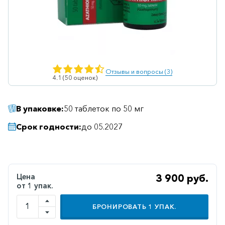
Ветеринарные
Витаминные
Гематологические
Гепатит
Отзывы и вопросы (3)
4.1 (50 оценок)
Гепатопротекторы
Гинекология
В упаковке:
50 таблеток по 50 мг
Гомеопатические
Срок годности:
до 05.2027
Гормональные
Дерматологические
Диабетические
Цена
3 900 руб.
от 1 упак.
Желудочно-
кишечные
БРОНИРОВАТЬ
1
УПАК.
Иммунодепрессанты