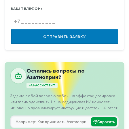
Противовоспалительные
ВАШ ТЕЛЕФОН:
Противогрибковые
Противоопухолевые
Противоподагрические
ОТПРАВИТЬ ЗАЯВКУ
Противорвотные
Противоэпилептические
Прочее
Остались вопросы по
Пульмонология
Азатиоприн?
Сердечные
AI-АССИСТЕНТ
Задайте любой вопрос о побочных эффектах, дозировке
Сосудистые
или взаимодействиях. Наша медицинская ИИ нейросеть
Тромбозы
мгновенно проанализирует инструкции и даст точный ответ.
Урология
Спросить
Ухо-