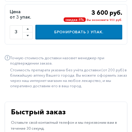
Иммуностимуляторы
Цена
3 600 руб.
от 3 упак.
Климактерические
скидка 8%
Вы экономите 900 руб.
Метаболизм
БРОНИРОВАТЬ
3
УПАК.
Минеральный
обмен
Наружные
Точную стоимость доставки назовет менеджер при
средства
подтверждении заказа.
Стоимость препарата указана без учёта доставки (от 200 руб) в
Неврологические
ближайшую аптеку Вашего города. Вы можете оформить заказ
через наш интернет магазин на любое лекарство, и мы
Остеопороз
оперативно доставим его в ваш город.
Офтальмология
Паркинсон
Быстрый заказ
Противоаллергические
Оставьте свой контактный телефон и мы перезвоним вам в
Противовирусные
течение 30 секунд.