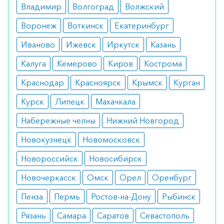
Владимир
Волгоград
Волжский
Все ли могут использовать
Воронеж
Воткинск
Екатеринбург
При таких заболеваниях, как печеночная
Иваново
Ижевск
Иркутск
Казань
недостаточность, сложные формы анемии,
лейкопения, следует проконсультироваться с
Калуга
Кемерово
Киров
Кострома
врачом, так как перечисленные состояния
Краснодар
Красноярск
Крымск
Курган
являются противопоказанием к применению
Курск
Липецк
Махачкала
средства.
Набережные челны
Нижний Новгород
Как переносится
Новокузнецк
Новомосковск
При соблюдении дозировки не вызывает
Новороссийск
Новосибирск
побочных эффектов. Крайне редко отмечается
аллергическая реакция, тошнота и язвенное
Новочеркасск
Омск
Орел
Оренбург
поражение слизистой желудка.
Пенза
Пермь
Ростов-на-Дону
Рыбинск
Как применяется
Рязань
Самара
Саратов
Севастополь