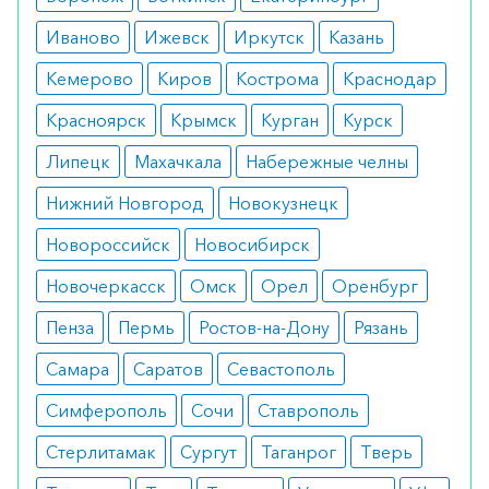
пожилых людей и диабетиков.
Иваново
Ижевск
Иркутск
Казань
Противопоказания
Кемерово
Киров
Кострома
Краснодар
Единственное строгое ограничение –
Красноярск
Крымск
Курган
Курск
непереносимость составляющих веществ.
Липецк
Махачкала
Набережные челны
Как использовать
Нижний Новгород
Новокузнецк
После применения надлежащих условий
Новороссийск
Новосибирск
гигиены полости рта нанести тонкий слой геля на
Новочеркасск
Омск
Орел
Оренбург
обработанную ткань после осторожного
высушивания. Использовать 3-4 раза в день
Пенза
Пермь
Ростов-на-Дону
Рязань
(после еды) в течение периода, необходимого
Самара
Саратов
Севастополь
для стихания нежелательных изменений в тканях.
Симферополь
Сочи
Ставрополь
Для повышения эффективности лечения также
рекомендуется использовать жидкость для
Стерлитамак
Сургут
Таганрог
Тверь
полоскания рта Gengigel.