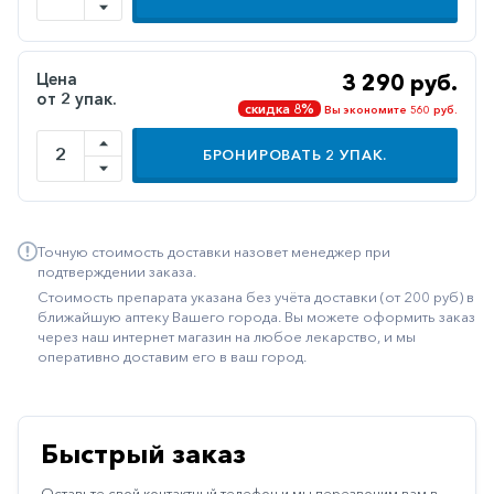
Иммуностимуляторы
Климактерические
Цена
3 290 руб.
от 2 упак.
Метаболизм
скидка 8%
Вы экономите 560 руб.
Минеральный
БРОНИРОВАТЬ
2
УПАК.
обмен
Наружные
средства
Точную стоимость доставки назовет менеджер при
Неврологические
подтверждении заказа.
Стоимость препарата указана без учёта доставки (от 200 руб) в
Остеопороз
ближайшую аптеку Вашего города. Вы можете оформить заказ
через наш интернет магазин на любое лекарство, и мы
Офтальмология
оперативно доставим его в ваш город.
Паркинсон
Противоаллергические
Быстрый заказ
Противовирусные
Оставьте свой контактный телефон и мы перезвоним вам в