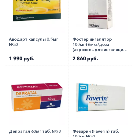
Аводарт капсулы 0,5мг
Фостер ингалятор
№30
100мг+6мкг/доза
(аэрозоль для ингаляций)
№120
1 990 руб.
2 860 руб.
Депратал 60мг таб. №28
Феварин (Faverin) таб.
100мг №30