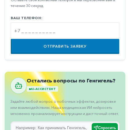
Противовоспалительные
течение 30 секунд.
Противогрибковые
ВАШ ТЕЛЕФОН:
Противоопухолевые
Противоподагрические
Противорвотные
ОТПРАВИТЬ ЗАЯВКУ
Противоэпилептические
Прочее
Пульмонология
Остались вопросы по Генгигель?
Сердечные
AI-АССИСТЕНТ
Сосудистые
Задайте любой вопрос о побочных эффектах, дозировке
Тромбозы
или взаимодействиях. Наша медицинская ИИ нейросеть
мгновенно проанализирует инструкции и даст точный ответ.
Урология
Спросить
Ухо-