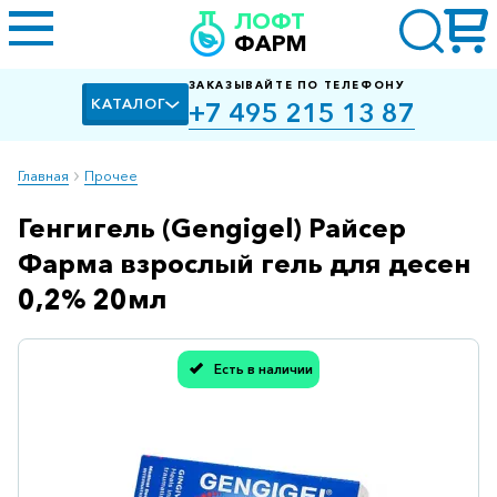
ЛОФТ
ФАРМ
ЗАКАЗЫВАЙТЕ ПО ТЕЛЕФОНУ
КАТАЛОГ
+7 495 215 13 87
Главная
Прочее
Генгигель (Gengigel) Райсер
Алкоголизм,
курение
Фарма взрослый гель для десен
Альцгеймера
0,2% 20мл
болезнь
Антибактериальные
Есть в наличии
Спасибо, мы учли Вашу оценку!
Артроз
Биологически
активные
добавки