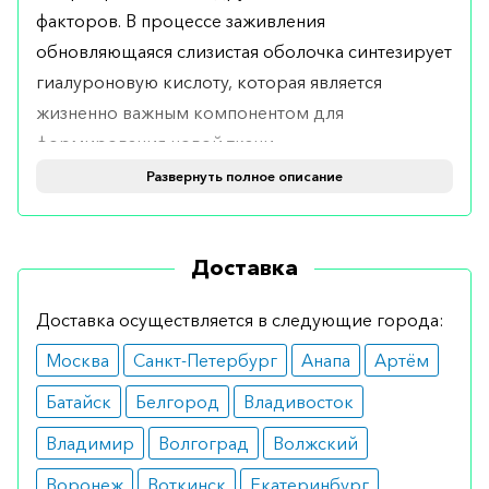
факторов. В процессе заживления
обновляющаяся слизистая оболочка синтезирует
гиалуроновую кислоту, которая является
жизненно важным компонентом для
формирования новой ткани.
Развернуть полное описание
Кому показан
Гель предназначен для использования в качестве
Доставка
вспомогательного средства при заживлении
слизистой оболочки при воспалениях (гингивит,
Доставка осуществляется в следующие города:
пародонтит, афты), повреждении тканей десны
(механическое повреждение, удаление зубов,
Москва
Санкт-Петербург
Анапа
Артём
оперативные вмешательства).
Батайск
Белгород
Владивосток
Его можно применять без ограничений у всех
Владимир
Волгоград
Волжский
пациентов, включая детей, беременных женщин,
Воронеж
Воткинск
Екатеринбург