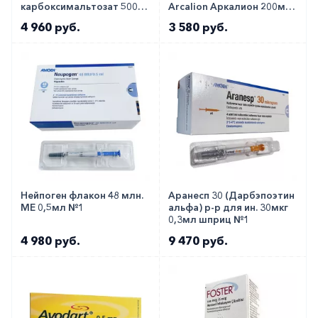
карбоксимальтозат 500мг
Arcalion Аркалион 200мг
:: Ferinject раствор для в/в
таб. №30
4 960 руб.
3 580 руб.
50мг/мл 10мл фл. №1
Нейпоген флакон 48 млн.
Аранесп 30 (Дарбэпоэтин
МЕ 0,5мл №1
альфа) р-р для ин. 30мкг
0,3мл шприц №1
4 980 руб.
9 470 руб.