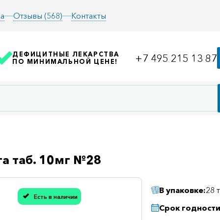
а
Отзывы (568)
Контакты
ДЕФИЦИТНЫЕ ЛЕКАРСТВА
+7 495 215 13 87
ПО МИНИМАЛЬНОЙ ЦЕНЕ!
а таб. 10мг №28
В упаковке:
28 
Есть в наличии
асибо, мы учли Вашу оценку!
Срок годности