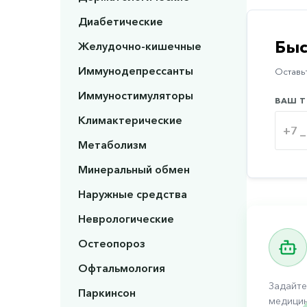
Диабетические
Быс
Желудочно-кишечные
Иммунодепрессанты
Оставьт
Иммуностимуляторы
ВАШ Т
Климактерические
Метаболизм
Минеральный обмен
Наружные средства
Неврологические
Остеопороз
Офтальмология
Задайте
Паркинсон
медицин