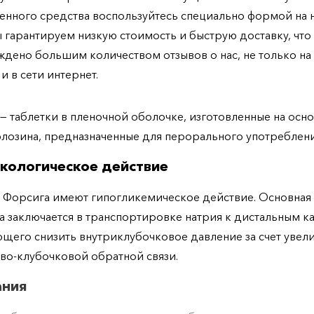
енного средства воспользуйтесь специально формой на
ы гарантируем низкую стоимость и быструю доставку, что
дено большим количеством отзывов о нас, не только н
 и в сети интернет.
— таблетки в пленочной оболочке, изготовленные на осн
лозина, предназначенные для перорального употреблен
кологическое действие
 Форсига имеют гипогликемическое действие. Основная 
а заключается в транспортировке натрия к дистальным к
щего снизить внутриклубочковое давление за счет увел
во-клубочковой обратной связи.
ания