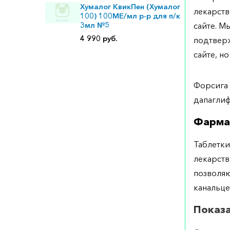
Хумалог КвикПен (Хумалог
лекарств
100) 100МЕ/мл р-р для п/к
3мл №5
сайте. М
4 990 руб.
подтверж
сайте, но
Форсига 
дапаглиф
Фарма
Таблетки
лекарств
позволяю
канальце
Показ