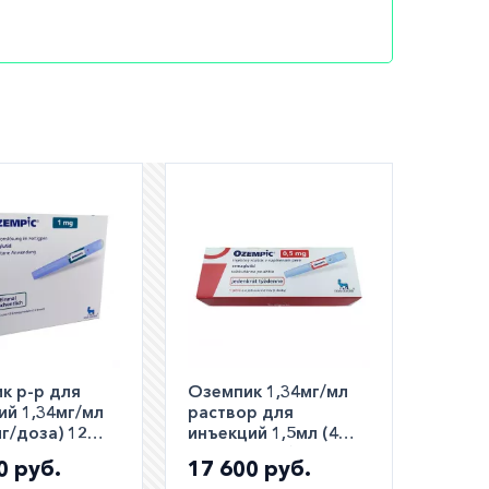
к р-р для
Оземпик 1,34мг/мл
ий 1,34мг/мл
раствор для
г/доза) 12
инъекций 1,5мл (4
 3 месяца)!!!
дозы) 0,5мг/доза
0 руб.
17 600 руб.
ьно,