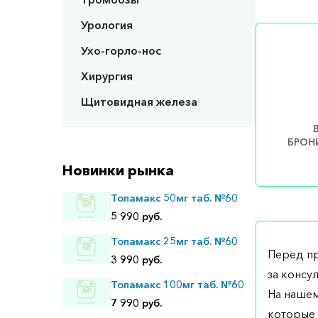
Урология
Ухо-горло-нос
Хирургия
Щитовидная железа
БРОНИ
Новинки рынка
Топамакс 50мг таб. №60
5 990 руб.
Топамакс 25мг таб. №60
Перед п
3 990 руб.
за консу
Топамакс 100мг таб. №60
На нашем
7 990 руб.
которые 