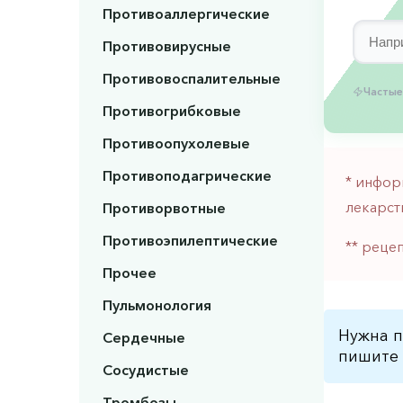
Противоаллергические
Противовирусные
Противовоспалительные
Частые
Противогрибковые
Противоопухолевые
Противоподагрические
* инфор
лекарст
Противорвотные
Противоэпилептические
** реце
Прочее
Пульмонология
Нужна п
Сердечные
пишите 
Сосудистые
Тромбозы