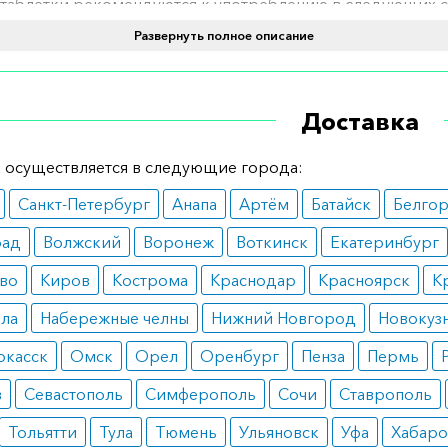
таблетки рекомендуются к употреблению в следующих с
Развернуть полное описание
ичие сахарного диабета 2 типа;
дечная недостаточность, характеризующаяся снижени
кции выброса;
нические заболевания почек, имеющие риск прогрессир
Доставка
 Форсига также могут назначаться в качестве профилакти
 осуществляется в следующие города:
в в возрасте, имеющих несколько факторов риска разви
о диабета.
Санкт-Петербург
Анапа
Артём
Батайск
Белго
вопоказания
рад
Волжский
Воронеж
Воткинск
Екатеринбург
во
Киров
Кострома
Краснодар
Красноярск
К
ся от употребления лекарства стоит при наличии следую
показаний:
ала
Набережные челны
Нижний Новгород
Новокуз
ерчувствительность пациента к какому-либо из компоне
ркасск
Омск
Орел
Оренбург
Пенза
Пермь
парата;
в
Севастополь
Симферополь
Сочи
Ставрополь
еменность и лактация;
ереносимость лактозы;
Тольятти
Тула
Тюмень
Ульяновск
Уфа
Хабаро
ническая почечная недостаточность в терминальной ст