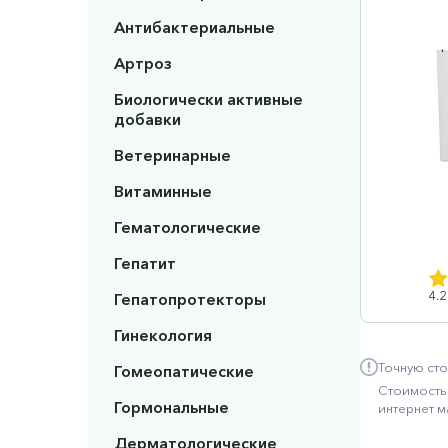
Антибактериальные
Артроз
Биологически активные
добавки
Ветеринарные
Витаминные
Гематологические
Гепатит
4.2
Гепатопротекторы
Гинекология
Точную сто
Гомеопатические
Стоимость 
Гормональные
интернет м
Дерматологические