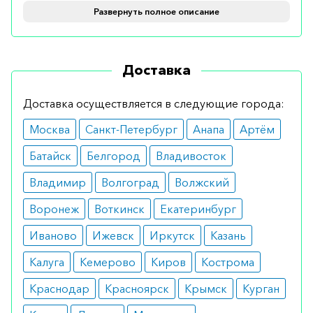
временно улучшает самочувствие
Развернуть полное описание
Кому показан
Доставка
Препарат назначается людям со следующими
патологиями:
Доставка осуществляется в следующие города:
ревматические заболевания, такие как
Москва
Санкт-Петербург
Анапа
Артём
остеоартрит, бурсит, миозит и другие;
заболевания позвоночника;
Батайск
Белгород
Владивосток
синяки;
состояние после операции;
Владимир
Волгоград
Волжский
возникновение приступов мигрени;
почечное и печеночное покалывание;
Воронеж
Воткинск
Екатеринбург
ЛОР-заболевания, такие как средний отит,
фарингит и тонзиллит;
Иваново
Ижевск
Иркутск
Казань
зубная боль;
чувство боли в мышцах и суставах после
Калуга
Кемерово
Киров
Кострома
выполнения больших физических нагрузок.
Краснодар
Красноярск
Крымск
Курган
Противопоказания