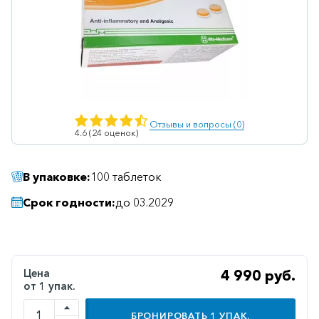
Ветеринарные
Витаминные
Гематологические
Гепатит
Гепатопротекторы
Отзывы и вопросы (0)
4.6 (24 оценок)
Гинекология
Гомеопатические
В упаковке:
100 таблеток
Гормональные
Срок годности:
до 03.2029
Дерматологические
Диабетические
Желудочно-
Цена
4 990 руб.
кишечные
от 1 упак.
Иммунодепрессанты
БРОНИРОВАТЬ
1
УПАК.