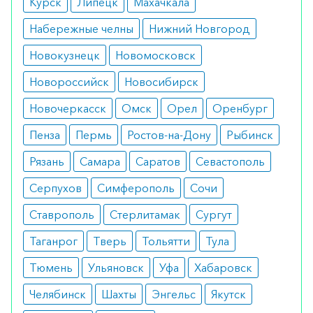
Курск
Липецк
Махачкала
При изучении свойств препарата также были
Набережные челны
Нижний Новгород
обнаружены ограничения к его применению -
Новокузнецк
Новомосковск
язва желудка или двенадцатиперстной кишки,
при недостатке в организме глюкозо-6-
Новороссийск
Новосибирск
фосфатдегидрогеназы.
Новочеркасск
Омск
Орел
Оренбург
К противопоказаниям относятся приступы астмы,
Пенза
Пермь
Ростов-на-Дону
Рыбинск
крапивница и другие заболевания, возникшие в
Рязань
Самара
Саратов
Севастополь
результате приема диклофенака, парацетамола
или ацетилсалициловой кислоты. Также не
Серпухов
Симферополь
Сочи
рекомендуется при проблемах с печенью и
Ставрополь
Стерлитамак
Сургут
почками.
Таганрог
Тверь
Тольятти
Тула
Как принимать
Тюмень
Ульяновск
Уфа
Хабаровск
Каждая доза препарата подбирается пациентом
Челябинск
Шахты
Энгельс
Якутск
строго индивидуально в зависимости от