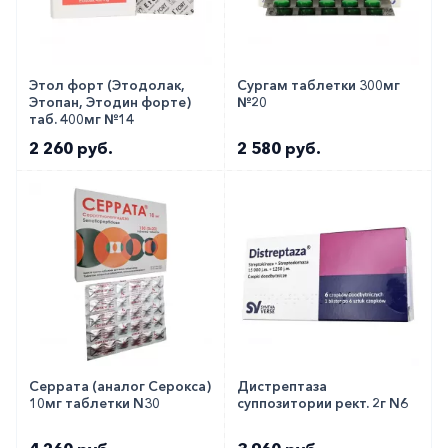
Этол форт (Этодолак,
Сургам таблетки 300мг
Этопан, Этодин форте)
№20
таб. 400мг №14
2 260 руб.
2 580 руб.
Серрата (аналог Серокса)
Дистрептаза
10мг таблетки N30
суппозитории рект. 2г N6