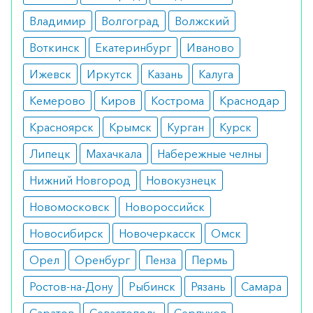
Показания
Владимир
Волгоград
Волжский
нарушение обмена железа в организме;
гемосидероз, гемохроматоз.
Воткинск
Екатеринбург
Иваново
Противопоказания
Ижевск
Иркутск
Казань
Калуга
повышенная чувствительность к
Кемерово
Киров
Кострома
Краснодар
компонентам.
Красноярск
Крымск
Курган
Курск
Побочные реакции
Липецк
Махачкала
Набережные челны
судороги;
Нижний Новгород
Новокузнецк
почечная, печеночная недостаточность;
нарушение зрения.
Новомосковск
Новороссийск
Как оформить заказ?
Новосибирск
Новочеркасск
Омск
Вы можете заказать препарат с доставкой в
Орел
Оренбург
Пенза
Пермь
аптеку-партнёра в вашем городе. Для этого Вы
Ростов-на-Дону
Рыбинск
Рязань
Самара
можете оформить бронирование на сайте или
заказать по телефону
8 800 301 52 86
(бесплатно