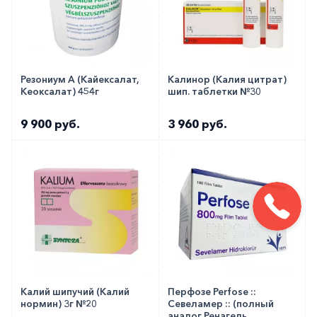
Резониум А (Кайексалат,
Калинор (Калия цитрат)
Кеоксалат) 454г
шип. таблетки №30
9 900 руб.
3 960 руб.
Калий шипучий (Калий
Перфозе Perfose ::
нормин) 3г №20
Севеламер :: (полный
аналог Ренагель,