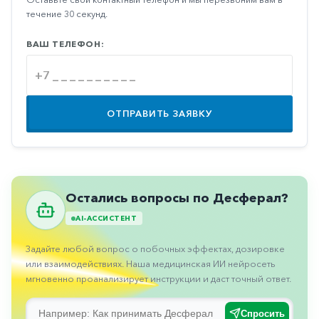
Противовоспалительные
течение 30 секунд.
Противогрибковые
ВАШ ТЕЛЕФОН:
Противоопухолевые
Противоподагрические
Противорвотные
ОТПРАВИТЬ ЗАЯВКУ
Противоэпилептические
Прочее
Пульмонология
Остались вопросы по Десферал?
Сердечные
AI-АССИСТЕНТ
Сосудистые
Задайте любой вопрос о побочных эффектах, дозировке
Тромбозы
или взаимодействиях. Наша медицинская ИИ нейросеть
мгновенно проанализирует инструкции и даст точный ответ.
Урология
Спросить
Ухо-