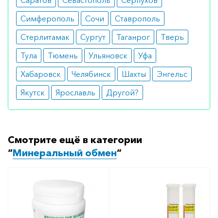
Саратов
Севастополь
Серпухов
с любого телефона по РФ)
Симферополь
Сочи
Ставрополь
Стерлитамак
Сургут
Таганрог
Тверь
Тула
Тюмень
Ульяновск
Уфа
Хабаровск
Челябинск
Шахты
Энгельс
Якутск
Ярославль
Другой?
Смотрите ещё в категории
“
Минеральный обмен
”