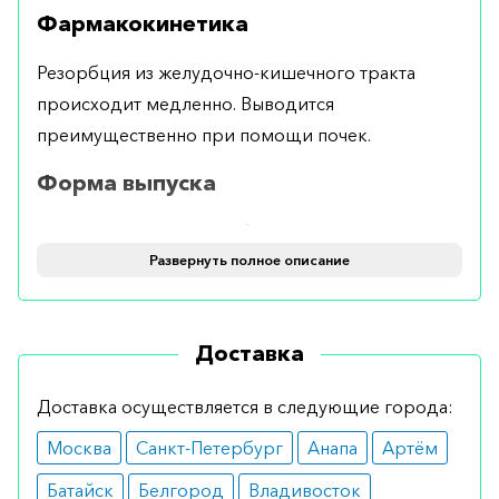
Фармакокинетика
Резорбция из желудочно-кишечного тракта
происходит медленно. Выводится
преимущественно при помощи почек.
Форма выпуска
Выпускается в виде лиофилизированного
порошка для приготовления раствора для
Развернуть полное описание
инъекций во флаконах по 500 мг №10.
Применение и дозировка
Доставка
Содержимое флакона необходимо растворить
Доставка осуществляется в следующие города:
в 5 мл воды для инъекций. Вводится
Москва
Санкт-Петербург
Анапа
Артём
внутримышечно по 1–2 инъекции в сутки.
Батайск
Белгород
Владивосток