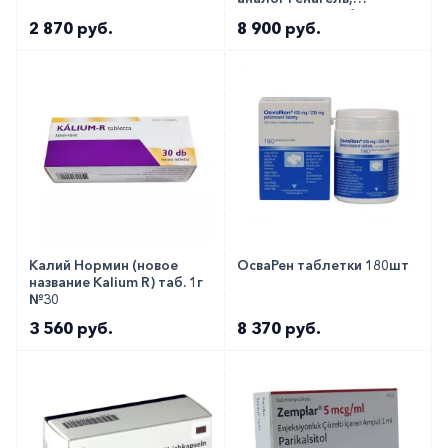
Селамерекс) таб. 800мг
2 870 руб.
8 900 руб.
№180
Калий Нормин (новое
ОсваРен таблетки 180шт
название Kalium R) таб. 1г
№30
3 560 руб.
8 370 руб.