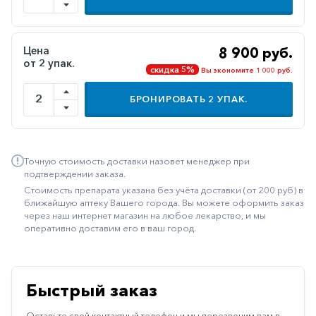
Иммуностимуляторы
Климактерические
Цена
8 900 руб.
от 2 упак.
Метаболизм
скидка 5%
Вы экономите 1 000 руб.
Минеральный
БРОНИРОВАТЬ
2
УПАК.
обмен
Наружные
средства
Точную стоимость доставки назовет менеджер при
Неврологические
подтверждении заказа.
Стоимость препарата указана без учёта доставки (от 200 руб) в
Остеопороз
ближайшую аптеку Вашего города. Вы можете оформить заказ
через наш интернет магазин на любое лекарство, и мы
Офтальмология
оперативно доставим его в ваш город.
Паркинсон
Противоаллергические
Быстрый заказ
Противовирусные
Оставьте свой контактный телефон и мы перезвоним вам в