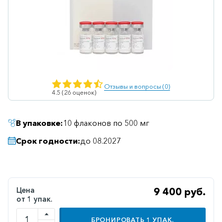
Ветеринарные
Витаминные
Гематологические
Гепатит
Гепатопротекторы
Отзывы и вопросы (0)
4.5 (26 оценок)
Гинекология
Гомеопатические
В упаковке:
10 флаконов по 500 мг
Гормональные
Срок годности:
до 08.2027
Дерматологические
Диабетические
Желудочно-
Цена
9 400 руб.
кишечные
от 1 упак.
Иммунодепрессанты
БРОНИРОВАТЬ
1
УПАК.