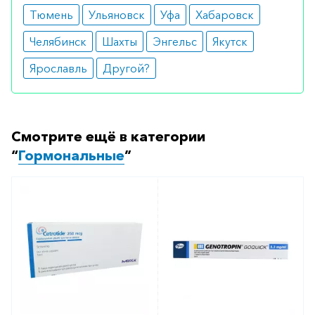
Показания
Тюмень
Ульяновск
Уфа
Хабаровск
Синтетический аналог ГКС назначают для
Челябинск
Шахты
Энгельс
Якутск
лечения различных видов заболеваний:
Ярославль
Другой?
Аллергических. Помогает контролировать
аллергические состояния разной степени
выраженности (в том числе приводящие к
инвалидизации) у пациентов, которым не
Смотрите ещё в категории
помогают узкоспециализированные
лекарства. Таблетки назначают при
“
Гормональные
”
сывороточной болезни, бронхиальной
астме, атопическом и контактном
дерматите, ринитах с сезонным или
круглогодичным проявлением, а также в
случае индивидуальной непереносимости
медикаментов.
Эндокринологических. ГКС эффективен
при подостром тиреоидите, врожденной
гиперплазии надпочечников, а также
развивающейся вследствие онкологии
гиперкальциемии. Препарат также