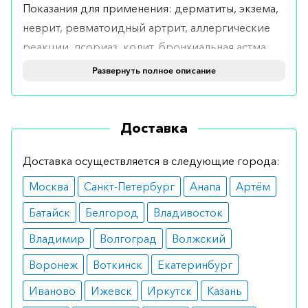
Показания для применения: дерматиты, экзема,
неврит, ревматоидный артрит, аллергические
реакции, псориаз, колит, бронхиальная астма
Развернуть полное описание
Вес:
0.130 кг
Правила отпуска в аптеках: по рецепту врача
Доставка
Состав
Доставка осуществляется в следующие города:
В 1 таблетке содержится 10 мг гидрокортизона
Москва
Санкт-Петербург
Анапа
Артём
Кроме действующего вещества в составе
Батайск
Белгород
Владивосток
присутствуют:
Владимир
Волгоград
Волжский
сахароза;
стеарат кальция;
Воронеж
Воткинск
Екатеринбург
кукурузный крахмал;
лактоза;
Иваново
Ижевск
Иркутск
Казань
сорбиновая кислота;