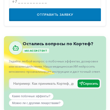
Противовоспалительные
Противогрибковые
ОТПРАВИТЬ ЗАЯВКУ
Противоопухолевые
Противоподагрические
Противорвотные
Остались вопросы по Кортеф?
Противоэпилептические
AI-АССИСТЕНТ
Прочее
Задайте любой вопрос о побочных эффектах, дозировке
Пульмонология
или взаимодействиях. Наша медицинская ИИ нейросеть
мгновенно проанализирует инструкции и даст точный ответ.
Сердечные
Сосудистые
Спросить
Тромбозы
Какие побочные эффекты?
Урология
Можно ли с другими лекарствами?
Ухо-