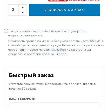
Иммуностимуляторы
БРОНИРОВАТЬ
3
УПАК.
Климактерические
Метаболизм
Точную стоимость доставки назовет менеджер при
Минеральный
подтверждении заказа.
обмен
Стоимость препарата указана без учёта доставки (от 200 руб) в
Наружные
ближайшую аптеку Вашего города. Вы можете оформить заказ
через наш интернет магазин на любое лекарство, и мы
средства
оперативно доставим его в ваш город.
Неврологические
Остеопороз
Быстрый заказ
Офтальмология
Оставьте свой контактный телефон и мы перезвоним вам в
Паркинсон
течение 30 секунд.
Противоаллергические
ВАШ ТЕЛЕФОН:
Противовирусные