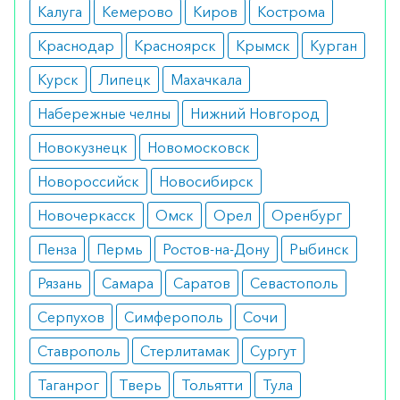
минеральное масло.
Калуга
Кемерово
Киров
Кострома
Фармакологическое действие
Краснодар
Красноярск
Крымск
Курган
Курск
Липецк
Махачкала
Являясь искусственным аналогом
глюкокортикостероидов, вырабатываемых
Набережные челны
Нижний Новгород
организмом человека, обеспечивает
Новокузнецк
Новомосковск
комплексный эффект:
Новороссийск
Новосибирск
нейтрализует воспаления;
восполняет дефицит гормонов коры
Новочеркасск
Омск
Орел
Оренбург
надпочечников, что позволяет его
применять в заместительном лечении;
Пенза
Пермь
Ростов-на-Дону
Рыбинск
в умеренной степени усиливает
канальцевую реабсорбцию катионов
Рязань
Самара
Саратов
Севастополь
натрия, воды и хлора;
активирует обменные процессы;
Серпухов
Симферополь
Сочи
усиливает естественные защитные
Ставрополь
Стерлитамак
Сургут
реакции, повышая устойчивость к
инфекциям и вирусам.
Таганрог
Тверь
Тольятти
Тула