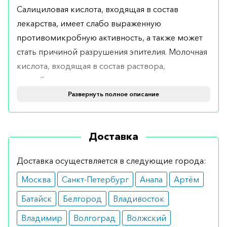
Салициловая кислота, входящая в состав
лекарства, имеет слабо выраженную
противомикробную активность, а также может
стать причиной разрушения эпителия. Молочная
кислота, входящая в состав раствора,
способствует химическому разрушению
бородавок и других образований, а
Развернуть полное описание
полидоканол оказывает обезболивающее
влияние.
Доставка
Показания
Доставка осуществляется в следующие города:
Использование раствора Колломак
Москва
Санкт-Петербург
Анапа
Артём
рекомендовано в следующих случаях:
Батайск
Белгород
Владивосток
мозоли;
омозолелости;
Владимир
Волгоград
Волжский
наросты;