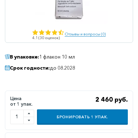
Ветеринарные
Витаминные
Гематологические
Отзывы и вопросы (0)
4.1 (30 оценок)
Гепатит
Гепатопротекторы
В упаковке:
1 флакон 10 мл
Гинекология
Срок годности:
до 08.2028
Гомеопатические
Гормональные
Дерматологические
Цена
2 460 руб.
от 1 упак.
Диабетические
Желудочно-
БРОНИРОВАТЬ
1
УПАК.
кишечные
Иммунодепрессанты