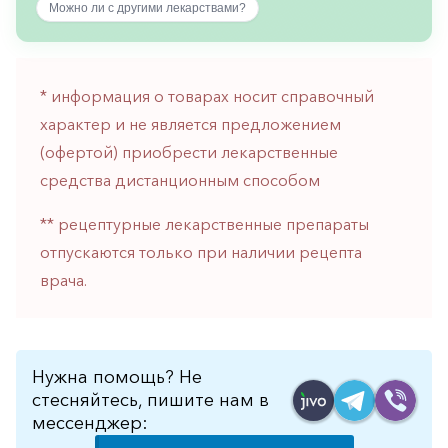
Можно ли с другими лекарствами?
горло-
нос
Хирургия
* информация о товарах носит справочный
Щитовидная
характер и не является предложением
железа
(офертой) приобрести лекарственные
средства дистанционным способом
** рецептурные лекарственные препараты
отпускаются только при наличии рецепта
врача.
Нужна помощь? Не
стесняйтесь, пишите нам в
мессенджер: