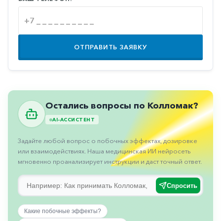
Противовоспалительные
Противогрибковые
Противоопухолевые
ОТПРАВИТЬ ЗАЯВКУ
Противоподагрические
Противорвотные
Противоэпилептические
Остались вопросы по Колломак?
Прочее
AI-АССИСТЕНТ
Пульмонология
Задайте любой вопрос о побочных эффектах, дозировке
Сердечные
или взаимодействиях. Наша медицинская ИИ нейросеть
мгновенно проанализирует инструкции и даст точный ответ.
Сосудистые
Тромбозы
Спросить
Урология
Какие побочные эффекты?
Ухо-