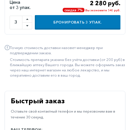
Цена
2 280 руб.
Иммуностимуляторы
от 3 упак.
скидка 7%
Вы экономите 540 руб.
Климактерические
БРОНИРОВАТЬ
3
УПАК.
Метаболизм
Минеральный
обмен
Точную стоимость доставки назовет менеджер при
подтверждении заказа.
Наружные
Стоимость препарата указана без учёта доставки (от 200 руб) в
средства
ближайшую аптеку Вашего города. Вы можете оформить заказ
через наш интернет магазин на любое лекарство, и мы
Неврологические
оперативно доставим его в ваш город.
Остеопороз
Офтальмология
Быстрый заказ
Паркинсон
Оставьте свой контактный телефон и мы перезвоним вам в
Противоаллергические
течение 30 секунд.
Противовирусные
ВАШ ТЕЛЕФОН: