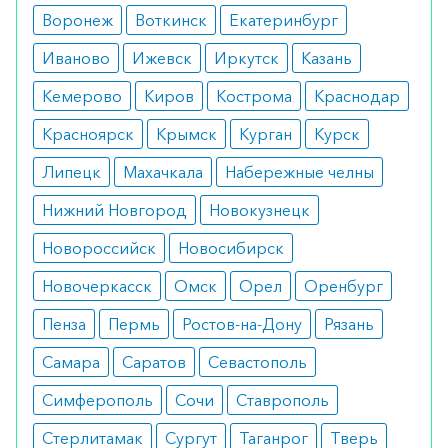
бородавки;
Воронеж
Воткинск
Екатеринбург
ороговевшие участки кожи;
кондиломы.
Иваново
Ижевск
Иркутск
Казань
Также возможно применение раствора в случае
Кемерово
Киров
Кострома
Краснодар
возникновения синдрома гиперкератоза,
Красноярск
Крымск
Курган
Курск
наблюдающегося при псориазе.
Липецк
Махачкала
Набережные челны
Противопоказания
Нижний Новгород
Новокузнецк
Отказаться от применения раствора стоит в
Новороссийск
Новосибирск
следующих ситуациях:
Новочеркасск
Омск
Орел
Оренбург
индивидуальная непереносимость
салициловой кислоты и других
Пенза
Пермь
Ростов-на-Дону
Рязань
компонентов препарата;
возраст пациента менее года;
Самара
Саратов
Севастополь
нарушения в работе почек.
Симферополь
Сочи
Ставрополь
Стоит воздержаться от использования раствора
Стерлитамак
Сургут
Таганрог
Тверь