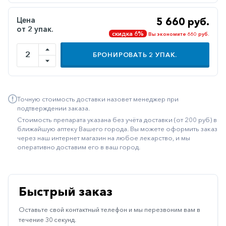
Иммуностимуляторы
Цена
5 660 руб.
от 2 упак.
Климактерические
скидка 6%
Вы экономите 660 руб.
Метаболизм
БРОНИРОВАТЬ
2
УПАК.
Минеральный
обмен
Наружные
Точную стоимость доставки назовет менеджер при
средства
подтверждении заказа.
Стоимость препарата указана без учёта доставки (от 200 руб) в
Неврологические
ближайшую аптеку Вашего города. Вы можете оформить заказ
через наш интернет магазин на любое лекарство, и мы
Остеопороз
оперативно доставим его в ваш город.
Офтальмология
Паркинсон
Быстрый заказ
Противоаллергические
Оставьте свой контактный телефон и мы перезвоним вам в
Противовирусные
течение 30 секунд.