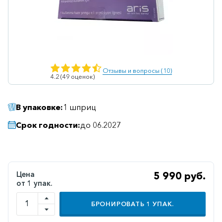
Ветеринарные
Витаминные
Гематологические
Гепатит
Отзывы и вопросы (10)
4.2 (49 оценок)
Гепатопротекторы
Гинекология
В упаковке:
1 шприц
Гомеопатические
Срок годности:
до 06.2027
Гормональные
Дерматологические
Диабетические
Цена
5 990 руб.
от 1 упак.
Желудочно-
кишечные
БРОНИРОВАТЬ
1
УПАК.
Иммунодепрессанты