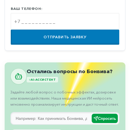
Противовоспалительные
ВАШ ТЕЛЕФОН:
Противогрибковые
Противоопухолевые
Противоподагрические
ОТПРАВИТЬ ЗАЯВКУ
Противорвотные
Противоэпилептические
Прочее
Остались вопросы по Бонвива?
Пульмонология
AI-АССИСТЕНТ
Сердечные
Задайте любой вопрос о побочных эффектах, дозировке
Сосудистые
или взаимодействиях. Наша медицинская ИИ нейросеть
мгновенно проанализирует инструкции и даст точный ответ.
Тромбозы
Урология
Спросить
Ухо-