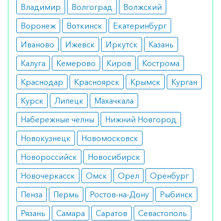
беременность;
Владимир
Волгоград
Волжский
гипокальциемия;
Воронеж
грудное вскармливание;
Воткинск
Екатеринбург
серьезные нарушения в работе почек;
Иваново
Ижевск
Иркутск
Казань
индивидуальная непереносимость
компонентов лекарства.
Калуга
Кемерово
Киров
Кострома
Препарат предназначен исключительно для
Краснодар
Красноярск
Крымск
Курган
взрослых пациентов, поэтому не следует
Курск
Липецк
Махачкала
вводить лекарство лицам младше 18 лет.
Набережные челны
Нижний Новгород
Побочные эффекты
Новокузнецк
Новомосковск
При введении в организм инъекции Бонвива
Новороссийск
Новосибирск
могут наблюдаться следующие побочные
реакции:
Новочеркасск
Омск
Орел
Оренбург
головокружение;
Пенза
Пермь
Ростов-на-Дону
Рыбинск
головные боли;
флебит;
Рязань
Самара
Саратов
Севастополь