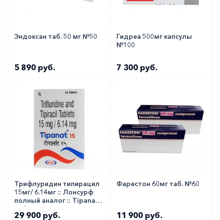
Эндоксан таб. 50 мг №50
Гидреа 500мг капсулы
№100
5 890 руб.
7 300 руб.
Трифлуридин типирацил
Фарестон 60мг таб. №60
15мг/ 6.14мг :: Лонсурф
полный аналог :: Tipanat
таб. №20
29 900 руб.
11 900 руб.