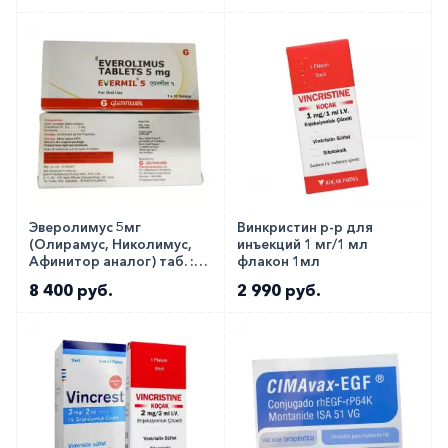
Эверолимус 5мг
Винкристин р-р для
(Олирамус, Николимус,
инъекций 1 мг/1 мл
Афинитор аналог) таб. ::
флакон 1мл
Evermil 5мг №10
8 400 руб.
2 990 руб.