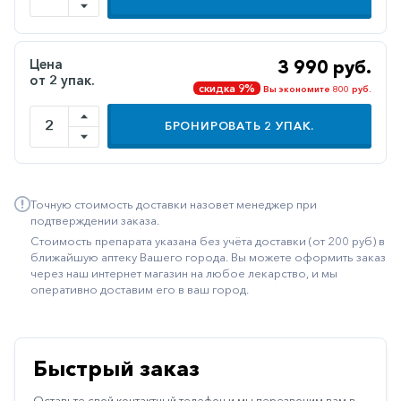
Иммуностимуляторы
Климактерические
Цена
3 990 руб.
от 2 упак.
Метаболизм
скидка 9%
Вы экономите 800 руб.
Минеральный
БРОНИРОВАТЬ
2
УПАК.
обмен
Наружные
средства
Точную стоимость доставки назовет менеджер при
Неврологические
подтверждении заказа.
Стоимость препарата указана без учёта доставки (от 200 руб) в
Остеопороз
ближайшую аптеку Вашего города. Вы можете оформить заказ
через наш интернет магазин на любое лекарство, и мы
Офтальмология
оперативно доставим его в ваш город.
Паркинсон
Противоаллергические
Быстрый заказ
Противовирусные
Оставьте свой контактный телефон и мы перезвоним вам в