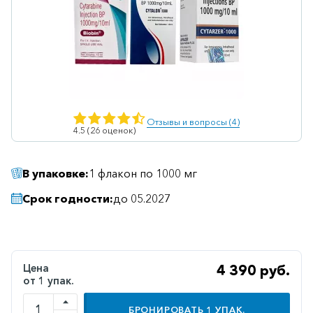
Ветеринарные
Витаминные
Гематологические
Гепатит
Гепатопротекторы
Отзывы и вопросы (4)
4.5 (26 оценок)
Гинекология
Гомеопатические
В упаковке:
1 флакон по 1000 мг
Гормональные
Срок годности:
до 05.2027
Дерматологические
Диабетические
Желудочно-
Цена
4 390 руб.
кишечные
от 1 упак.
Иммунодепрессанты
БРОНИРОВАТЬ
1
УПАК.