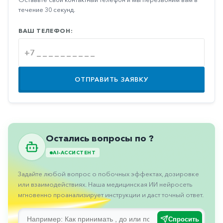
Противовоспалительные
течение 30 секунд.
Противогрибковые
ВАШ ТЕЛЕФОН:
Противоопухолевые
Противоподагрические
Противорвотные
ОТПРАВИТЬ ЗАЯВКУ
Противоэпилептические
Прочее
Пульмонология
Остались вопросы по ?
Сердечные
AI-АССИСТЕНТ
Сосудистые
Задайте любой вопрос о побочных эффектах, дозировке
Тромбозы
или взаимодействиях. Наша медицинская ИИ нейросеть
мгновенно проанализирует инструкции и даст точный ответ.
Урология
Спросить
Ухо-