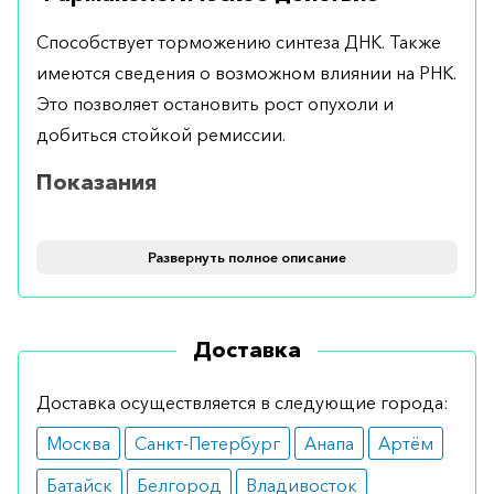
Способствует торможению синтеза ДНК. Также
имеются сведения о возможном влиянии на РНК.
Это позволяет остановить рост опухоли и
добиться стойкой ремиссии.
Показания
Рекомендуется для проведения терапии при
Развернуть полное описание
нелимфобластном лейкозе, при хроническом
течении миелолейкоза, при нейролейкемии и
неходжкинских лимфомах, а также при
Доставка
лимфогранулематозе.
Противопоказания
Доставка осуществляется в следующие города:
Москва
Санкт-Петербург
Анапа
Артём
Возможными противопоказаниями являются
период беременности и лактации.
Батайск
Белгород
Владивосток