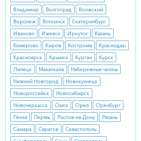
Побочные эффекты
Владимир
Волгоград
Волжский
Воронеж
Воткинск
Екатеринбург
Соблюдение дозировки подготовка пациента
снижают риск развития побочных симптомов. У
Иваново
Ижевск
Иркутск
Казань
некоторых пациентов отмечается анемия,
Кемерово
Киров
Кострома
Краснодар
лейкопения, а также выраженная усталость с
Красноярск
Крымск
Курган
Курск
головокружениями.
Липецк
Махачкала
Набережные челны
Режим дозирования
Нижний Новгород
Новокузнецк
Дозировка препарата напрямую зависит от
Новороссийск
Новосибирск
стадии развития патологии, наличия или
отсутствия метастаз, а также от чувствительности
Новочеркасск
Омск
Орел
Оренбург
пациента к препарату. Также учитывается ранее
Пенза
Пермь
Ростов-на-Дону
Рязань
проведенная химотерапия и ее результаты.
Самара
Саратов
Севастополь
Особые указания